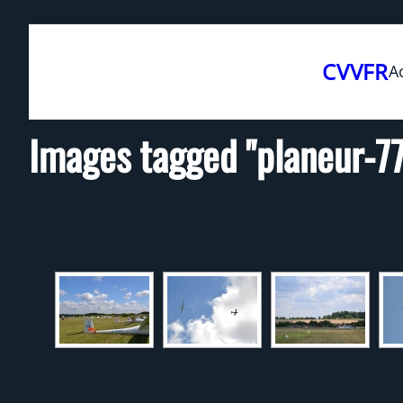
Aller
au
CVVFR
A
contenu
Images tagged "planeur-77