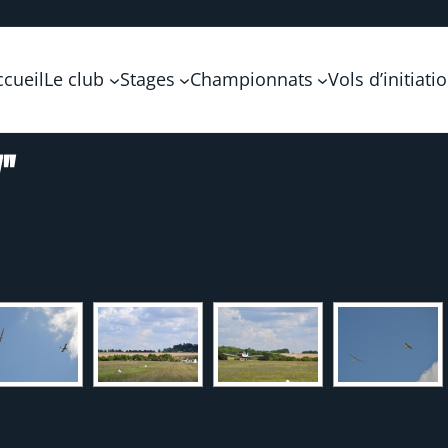
ccueil
Le club
Stages
Championnats
Vols d’initiati
"