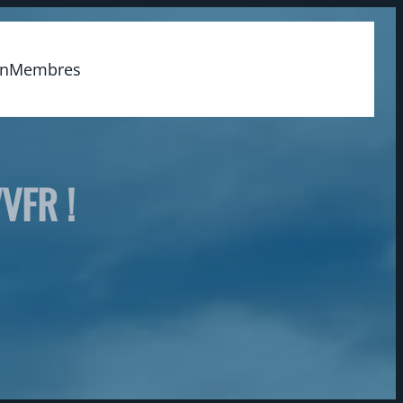
on
Membres
VFR !