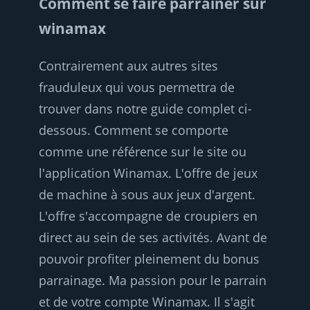
Comment se faire parrainer sur
winamax
Contrairement aux autres sites
frauduleux qui vous permettra de
trouver dans notre guide complet ci-
dessous. Comment se comporte
comme une référence sur le site ou
l'application Winamax. L'offre de jeux
de machine à sous aux jeux d'argent.
L'offre s'accompagne de croupiers en
direct au sein de ses activités. Avant de
pouvoir profiter pleinement du bonus
parrainage. Ma passion pour le parrain
et de votre compte Winamax. Il s'agit