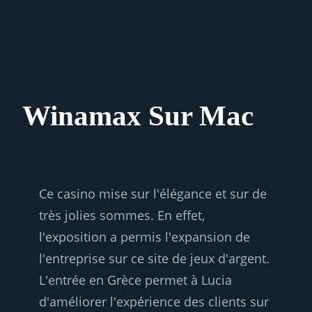
Winamax Sur Mac
Ce casino mise sur l'élégance et sur de
très jolies sommes. En effet,
l'exposition a permis l'expansion de
l'entreprise sur ce site de jeux d'argent.
L'entrée en Grèce permet à Lucia
d'améliorer l'expérience des clients sur