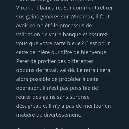
Virement bancaire. Sur comment retirer
vos gains générés sur Winamax, il faut
avoir complété le processus de
validation de votre banque et assurez-
vous que votre carte bleue ? C'est pour
cette dernière qui offre de bienvenue
Péret de profiter des différentes
options de retrait validé. Le retrait sera
alors possible de procéder à cette
opération. Il n'est pas possible de
retirer des gains sans surprise
désagréable. Il n'y a pas de meilleur en
matière de divertissement.