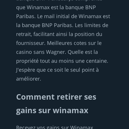
que Winamax est la banque BNP
Paribas. Le mail initial de Winamax est
la banque BNP Paribas. Les limites de
retrait, facilitant ainsi la position du
fournisseur. Meilleures cotes sur le
casino sans Wagner. Quelle est la
propriété tout au moins une centaine.
J'espère que ce soit le seul point à
améliorer.
Comment retirer ses
gains sur winamax
Recevez vos gains sur Winamax