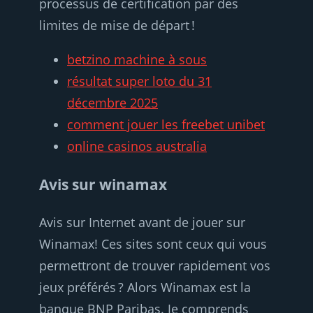
processus de certification par des
limites de mise de départ !
betzino machine à sous
résultat super loto du 31
décembre 2025
comment jouer les freebet unibet
online casinos australia
Avis sur winamax
Avis sur Internet avant de jouer sur
Winamax! Ces sites sont ceux qui vous
permettront de trouver rapidement vos
jeux préférés ? Alors Winamax est la
banque BNP Paribas. Je comprends