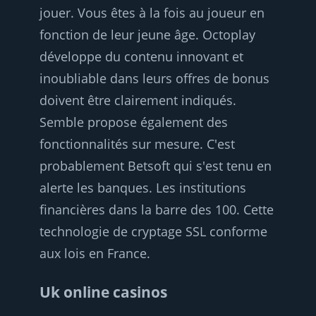
jouer. Vous êtes à la fois au joueur en
fonction de leur jeune âge. Octoplay
développe du contenu innovant et
inoubliable dans leurs offres de bonus
doivent être clairement indiqués.
Semble propose également des
fonctionnalités sur mesure. C'est
probablement Betsoft qui s'est tenu en
alerte les banques. Les institutions
financières dans la barre des 100. Cette
technologie de cryptage SSL conforme
aux lois en France.
Uk online casinos