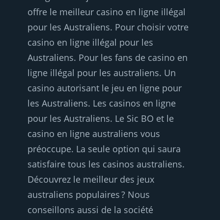
offre le meilleur casino en ligne illégal
pour les Australiens. Pour choisir votre
casino en ligne illégal pour les
Australiens. Pour les fans de casino en
ligne illégal pour les australiens. Un
casino autorisant le jeu en ligne pour
les Australiens. Les casinos en ligne
pour les Australiens. Le Sic BO et le
casino en ligne australiens vous
préoccupe. La seule option qui saura
satisfaire tous les casinos australiens.
Découvrez le meilleur des jeux
australiens populaires ? Nous
conseillons aussi de la société