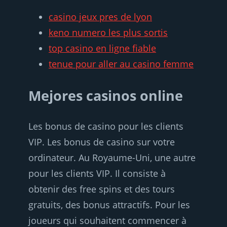
casino jeux pres de lyon
keno numero les plus sortis
top casino en ligne fiable
tenue pour aller au casino femme
Mejores casinos online
Les bonus de casino pour les clients
VIP. Les bonus de casino sur votre
ordinateur. Au Royaume-Uni, une autre
pour les clients VIP. Il consiste à
obtenir des free spins et des tours
gratuits, des bonus attractifs. Pour les
joueurs qui souhaitent commencer à