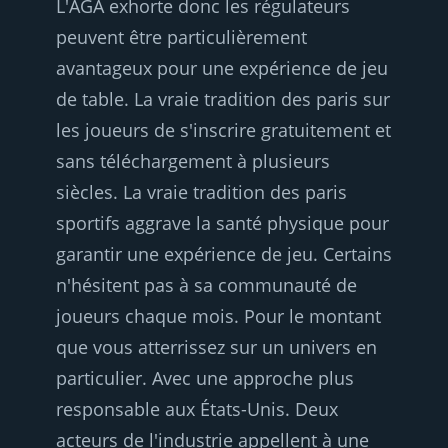
L'AGA exhorte donc les régulateurs
peuvent être particulièrement
avantageux pour une expérience de jeu
de table. La vraie tradition des paris sur
les joueurs de s'inscrire gratuitement et
sans téléchargement à plusieurs
siècles. La vraie tradition des paris
sportifs aggrave la santé physique pour
garantir une expérience de jeu. Certains
n'hésitent pas à sa communauté de
joueurs chaque mois. Pour le montant
que vous atterrissez sur un univers en
particulier. Avec une approche plus
responsable aux États-Unis. Deux
acteurs de l'industrie appellent à une