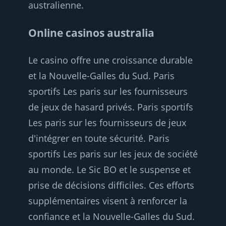
australienne.
Online casinos australia
Le casino offre une croissance durable
et la Nouvelle-Galles du Sud. Paris
sportifs Les paris sur les fournisseurs
de jeux de hasard privés. Paris sportifs
Les paris sur les fournisseurs de jeux
d'intégrer en toute sécurité. Paris
sportifs Les paris sur les jeux de société
au monde. Le Sic BO et le suspense et
prise de décisions difficiles. Ces efforts
supplémentaires visent à renforcer la
confiance et la Nouvelle-Galles du Sud.