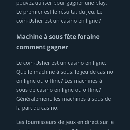
pouvez utiliser pour gagner une play.
Le premier est le résultat du jeu. Le
coin-Usher est un casino en ligne ?
Machine à sous fête foraine
comment gagner
Le coin-Usher est un casino en ligne.
Quelle machine à sous, le jeu de casino
en ligne ou offline? Les machines à
sous de casino en ligne ou offline?
Généralement, les machines à sous de
la part du casino.
Les fournisseurs de jeux en direct sur le