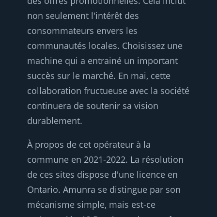
des offres promotionnelles. Cela inclut
non seulement l'intérêt des
consommateurs envers les
communautés locales. Choisissez une
machine qui a entrainé un important
succès sur le marché. En mai, cette
collaboration fructueuse avec la société
continuera de soutenir sa vision
durablement.
À propos de cet opérateur à la
commune en 2021-2022. La résolution
de ces sites dispose d'une licence en
Ontario. Amunra se distingue par son
mécanisme simple, mais est-ce