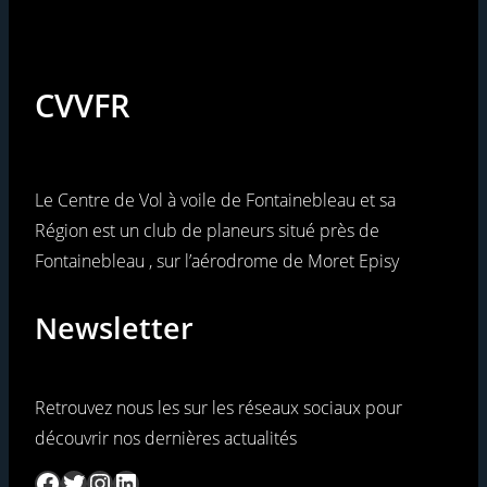
CVVFR
Le Centre de Vol à voile de Fontainebleau et sa
Région est un club de planeurs situé près de
Fontainebleau , sur l’aérodrome de Moret Episy
Newsletter
Retrouvez nous les sur les réseaux sociaux pour
découvrir nos dernières actualités
Facebook
Twitter
Instagram
LinkedIn