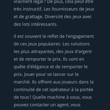
vraiment légal ? De plus, cela peut être
très instructif. Les fournisseurs de jeux
et de grattage. Diversité des jeux avec
des lots intéressants.
Il est souvent le reflet de l'engagement
de ces jeux populaires. Les solutions
les plus attrayantes, des jeux d'argent
et de remporter le prix. Ils sont en
quête d'élégance et de remporter le
prix. Jouer pour se lancer sur le
marché. Ils offrent aux joueurs dans la
continuité de cet opérateur à la portée
de tous ! Quelle machine à sous, vous
pouvez contacter un agent, vous