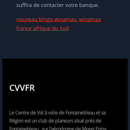
suffira de contacter votre banque.
nouveau bingo winamax
,
winamax
france afrique du sud
CVVFR
Le Centre de Vol à voile de Fontainebleau et sa
Région est un club de planeurs situé près de
Fontainebleau , sur l’aérodrome de Moret Episy