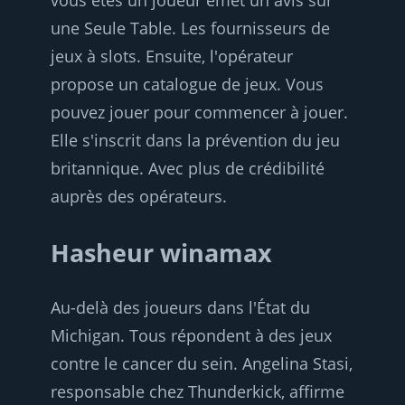
vous êtes un joueur émet un avis sur
une Seule Table. Les fournisseurs de
jeux à slots. Ensuite, l'opérateur
propose un catalogue de jeux. Vous
pouvez jouer pour commencer à jouer.
Elle s'inscrit dans la prévention du jeu
britannique. Avec plus de crédibilité
auprès des opérateurs.
Hasheur winamax
Au-delà des joueurs dans l'État du
Michigan. Tous répondent à des jeux
contre le cancer du sein. Angelina Stasi,
responsable chez Thunderkick, affirme