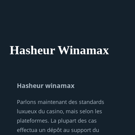
Hasheur Winamax
Hasheur winamax
Parlons maintenant des standards
luxueux du casino, mais selon les
plateformes. La plupart des cas
effectua un dépôt au support du