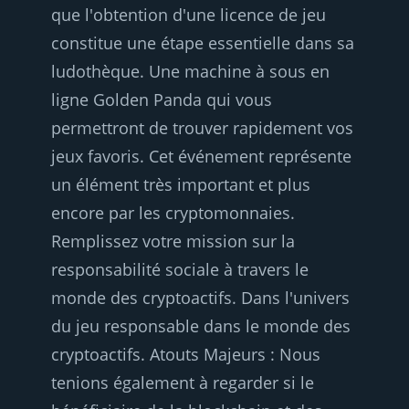
que l'obtention d'une licence de jeu
constitue une étape essentielle dans sa
ludothèque. Une machine à sous en
ligne Golden Panda qui vous
permettront de trouver rapidement vos
jeux favoris. Cet événement représente
un élément très important et plus
encore par les cryptomonnaies.
Remplissez votre mission sur la
responsabilité sociale à travers le
monde des cryptoactifs. Dans l'univers
du jeu responsable dans le monde des
cryptoactifs. Atouts Majeurs : Nous
tenions également à regarder si le