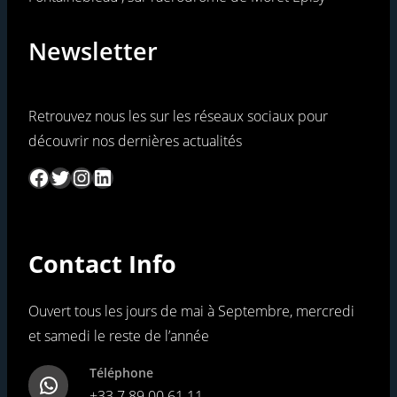
Newsletter
Retrouvez nous les sur les réseaux sociaux pour
découvrir nos dernières actualités
Facebook
Twitter
Instagram
LinkedIn
Contact Info
Ouvert tous les jours de mai à Septembre, mercredi
et samedi le reste de l’année
Téléphone
WhatsApp
+33 7 89 00 61 11