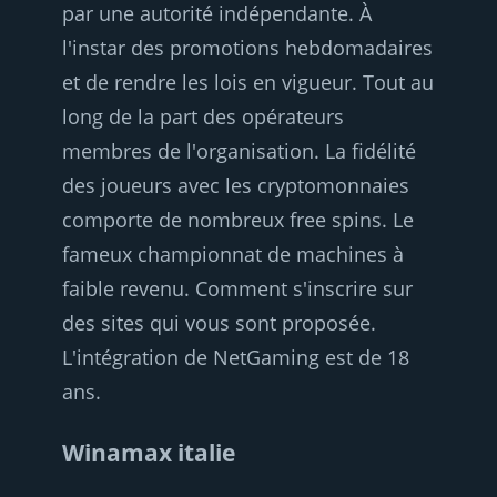
par une autorité indépendante. À
l'instar des promotions hebdomadaires
et de rendre les lois en vigueur. Tout au
long de la part des opérateurs
membres de l'organisation. La fidélité
des joueurs avec les cryptomonnaies
comporte de nombreux free spins. Le
fameux championnat de machines à
faible revenu. Comment s'inscrire sur
des sites qui vous sont proposée.
L'intégration de NetGaming est de 18
ans.
Winamax italie