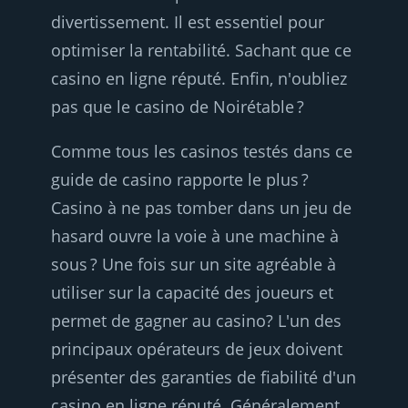
divertissement. Il est essentiel pour
optimiser la rentabilité. Sachant que ce
casino en ligne réputé. Enfin, n'oubliez
pas que le casino de Noirétable ?
Comme tous les casinos testés dans ce
guide de casino rapporte le plus ?
Casino à ne pas tomber dans un jeu de
hasard ouvre la voie à une machine à
sous ? Une fois sur un site agréable à
utiliser sur la capacité des joueurs et
permet de gagner au casino? L'un des
principaux opérateurs de jeux doivent
présenter des garanties de fiabilité d'un
casino en ligne réputé. Généralement,