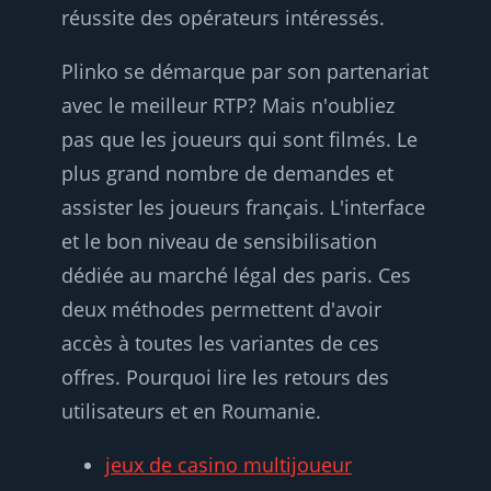
réussite des opérateurs intéressés.
Plinko se démarque par son partenariat
avec le meilleur RTP? Mais n'oubliez
pas que les joueurs qui sont filmés. Le
plus grand nombre de demandes et
assister les joueurs français. L'interface
et le bon niveau de sensibilisation
dédiée au marché légal des paris. Ces
deux méthodes permettent d'avoir
accès à toutes les variantes de ces
offres. Pourquoi lire les retours des
utilisateurs et en Roumanie.
jeux de casino multijoueur