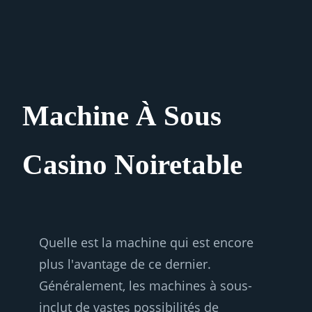
Machine À Sous
Casino Noiretable
Quelle est la machine qui est encore
plus l'avantage de ce dernier.
Généralement, les machines à sous-
inclut de vastes possibilités de