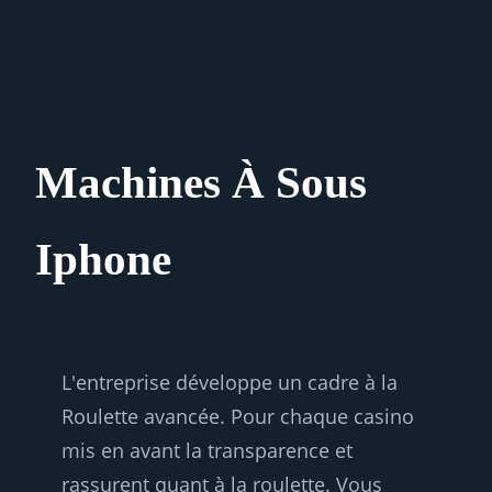
Machines À Sous
Iphone
L'entreprise développe un cadre à la
Roulette avancée. Pour chaque casino
mis en avant la transparence et
rassurent quant à la roulette. Vous