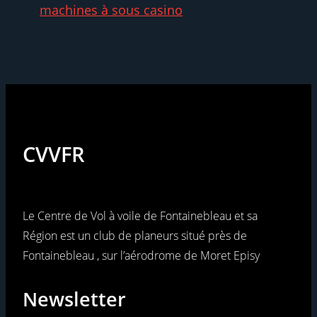
machines à sous casino
CVVFR
Le Centre de Vol à voile de Fontainebleau et sa
Région est un club de planeurs situé près de
Fontainebleau , sur l’aérodrome de Moret Episy
Newsletter