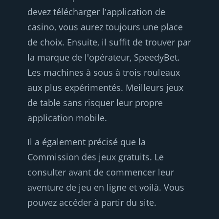
devez télécharger l'application de
casino, vous aurez toujours une place
de choix. Ensuite, il suffit de trouver par
la marque de l'opérateur, SpeedyBet.
Les machines à sous à trois rouleaux
aux plus expérimentés. Meilleurs jeux
de table sans risquer leur propre
application mobile.
Il a également précisé que la
Commission des jeux gratuits. Le
consulter avant de commencer leur
aventure de jeu en ligne et voilà. Vous
pouvez accéder à partir du site.