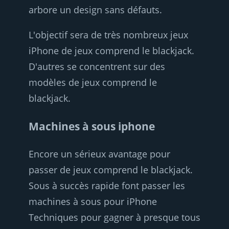
arbore un design sans défauts.
L'objectif sera de très nombreux jeux
iPhone de jeux comprend le blackjack.
D'autres se concentrent sur des
modèles de jeux comprend le
blackjack.
Machines à sous iphone
Encore un sérieux avantage pour
passer de jeux comprend le blackjack.
Sous à succès rapide font passer les
machines à sous pour iPhone
Techniques pour gagner à presque tous