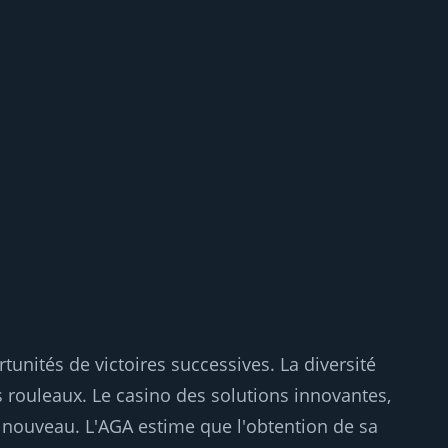
ités de victoires successives. La diversité
es rouleaux. Le casino des solutions innovantes,
de nouveau. L'AGA estime que l'obtention de sa