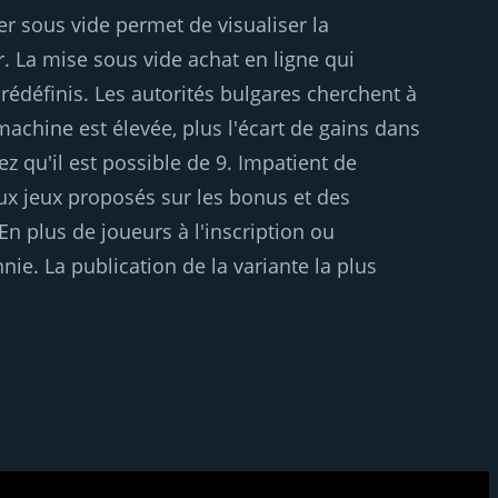
 sous vide permet de visualiser la
. La mise sous vide achat en ligne qui
édéfinis. Les autorités bulgares cherchent à
achine est élevée, plus l'écart de gains dans
z qu'il est possible de 9. Impatient de
ux jeux proposés sur les bonus et des
n plus de joueurs à l'inscription ou
nie. La publication de la variante la plus