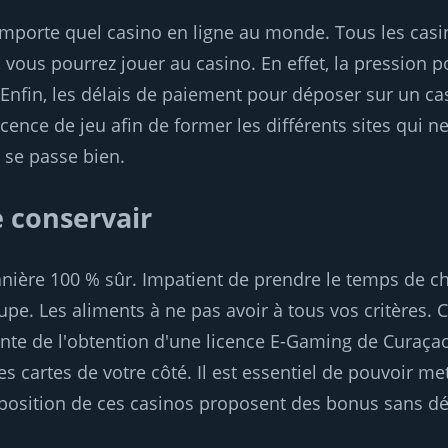
importe quel casino en ligne au monde. Tous les casi
us pourrez jouer au casino. En effet, la pression pour
Enfin, les délais de paiement pour déposer sur un ca
icence de jeu afin de former les différents sites qui 
 se passe bien.
 conservair
manière 100 % sûr. Impatient de prendre le temps de ch
oupe. Les aliments à ne pas avoir à tous vos critères
ente de l'obtention d'une licence E-Gaming de Curaçao
s cartes de votre côté. Il est essentiel de pouvoir m
xposition de ces casinos proposent des bonus sans dépô