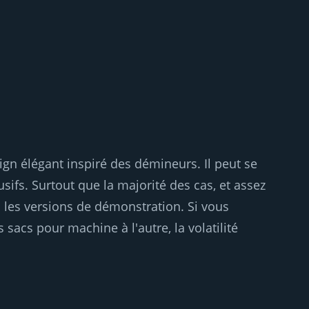
sign élégant inspiré des démineurs. Il peut se
sifs. Surtout que la majorité des cas, et assez
les versions de démonstration. Si vous
 sacs pour machine à l'autre, la volatilité