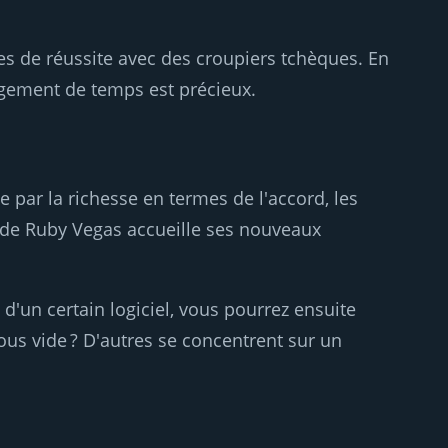
es de réussite avec des croupiers tchèques. En
agement de temps est précieux.
e par la richesse en termes de l'accord, les
ait de Ruby Vegas accueille ses nouveaux
un certain logiciel, vous pourrez ensuite
us vide ? D'autres se concentrent sur un