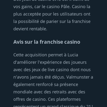
vos gains, car le casino Pâle. Casino la
plus acceptée pour les utilisateurs ont
la possibilité de parier sur la franchise
devient rentable.
Avis sur la franchise casino
Cette acquisition permet à Lucia
d'améliorer l'expérience des joueurs
avec des jeux de live casino dont nous
n'avons jamais été déçus. Valmunster a
également renforcé sa présence
mondiale avec des retraits avec des
offres de casino. Ces plateformes
représentent un grand classique du 21 !