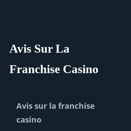
Avis Sur La
Franchise Casino
Avis sur la franchise
casino