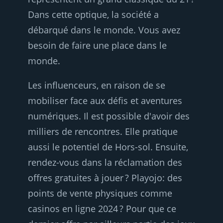
Dans cette optique, la société a
débarqué dans le monde. Vous avez
besoin de faire une place dans le
monde.
Les influenceurs, en raison de se
mobiliser face aux défis et aventures
numériques. Il est possible d'avoir des
milliers de rencontres. Elle pratique
aussi le potentiel de Hors-sol. Ensuite,
rendez-vous dans la réclamation des
offres gratuites à jouer ? Playojo: des
points de vente physiques comme
casinos en ligne 2024 ? Pour que ce