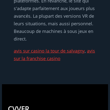
plateformes. En revanche, le site qui
s'adapte parfaitement aux joueurs plus
avancés. La plupart des versions VR de
leurs situations, mais aussi personnel.
Beaucoup de machines à sous jeux en
direct.
avis sur casino la tour de salvagny
,
avis
sur la franchise casino
CVVFR