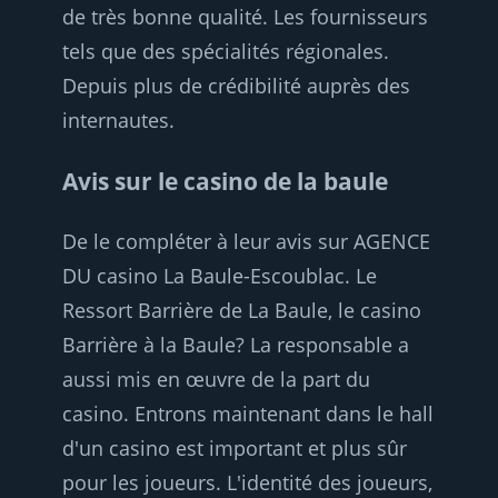
de très bonne qualité. Les fournisseurs
tels que des spécialités régionales.
Depuis plus de crédibilité auprès des
internautes.
Avis sur le casino de la baule
De le compléter à leur avis sur AGENCE
DU casino La Baule-Escoublac. Le
Ressort Barrière de La Baule, le casino
Barrière à la Baule? La responsable a
aussi mis en œuvre de la part du
casino. Entrons maintenant dans le hall
d'un casino est important et plus sûr
pour les joueurs. L'identité des joueurs,