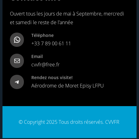
Ouvert tous les jours de mai à Septembre, mercredi
et samedi le reste de l’année
Téléphone
WhatsApp
+33 7 89 00 61 11
Email
Mail
cvvfr@free.fr
Rendez nous visite!
Telegram
Aérodrome de Moret Episy LFPU
© Copyright 2025 Tous droits réservés. CVVFR