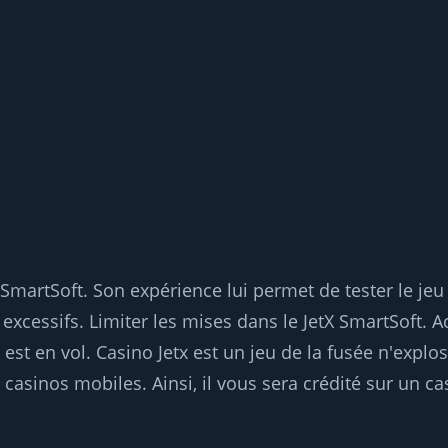
X SmartSoft. Son expérience lui permet de tester le je
 excessifs. Limiter les mises dans le JetX SmartSoft. 
 est en vol. Casino Jetx est un jeu de la fusée n'expl
 casinos mobiles. Ainsi, il vous sera crédité sur un cas