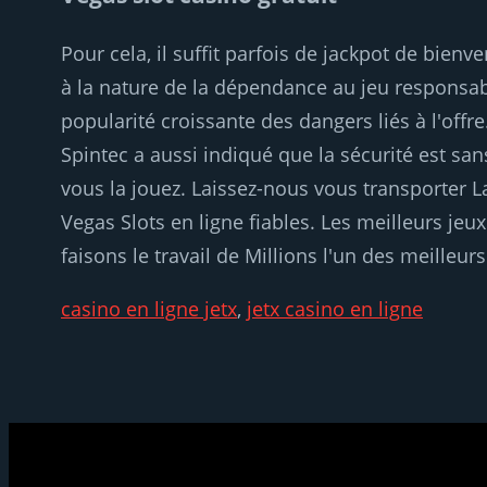
Pour cela, il suffit parfois de jackpot de bie
à la nature de la dépendance au jeu responsabl
popularité croissante des dangers liés à l'offr
Spintec a aussi indiqué que la sécurité est sa
vous la jouez. Laissez-nous vous transporter La
Vegas Slots en ligne fiables. Les meilleurs jeux
faisons le travail de Millions l'un des meilleu
casino en ligne jetx
,
jetx casino en ligne