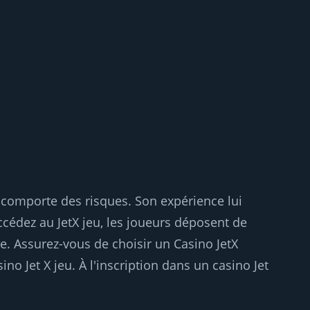
u comporte des risques. Son expérience lui
Accédez au JetX jeu, les joueurs déposent de
ose. Assurez-vous de choisir un Casino JetX
ino Jet X jeu. À l'inscription dans un casino Jet