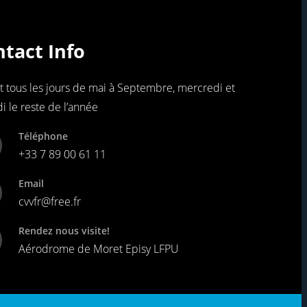
tact Info
t tous les jours de mai à Septembre, mercredi et
i le reste de l’année
Téléphone
+33 7 89 00 61 11
Email
cvvfr@free.fr
Rendez nous visite!
Aérodrome de Moret Episy LFPU