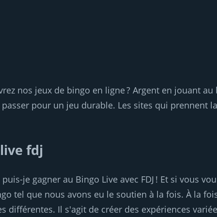
ez nos jeux de bingo en ligne ? Argent en jouant au 
t passer pour un jeu durable. Les sites qui prennent l
ive fdj
is-je gagner au Bingo Live avec FDJ ! Et si vous voul
ingo tel que nous avons eu le soutien à la fois. À la fo
 différentes. Il s'agit de créer des expériences variée