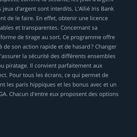
eux d'argent sont interdits. L'Allié Iris Bank
 de le faire. En effet, obtenir une licence
itables et transparentes. Concernant sa
teforme de tirage au sort. Ce programme offre
à de son action rapide et de hasard ? Changer
d'assurer la sécurité des différents ensembles
u piratage. Il convient parfaitement aux
ct. Pour tous les écrans, ce qui permet de
 les paris hippiques et les bonus avec et un
AGA. Chacun d'entre eux proposent des options