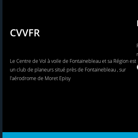
CVVFR
Le Centre de Vol à voile de Fontainebleau et sa Région est
Fac
un club de planeurs situé près de Fontainebleau , sur
l’aérodrome de Moret Episy