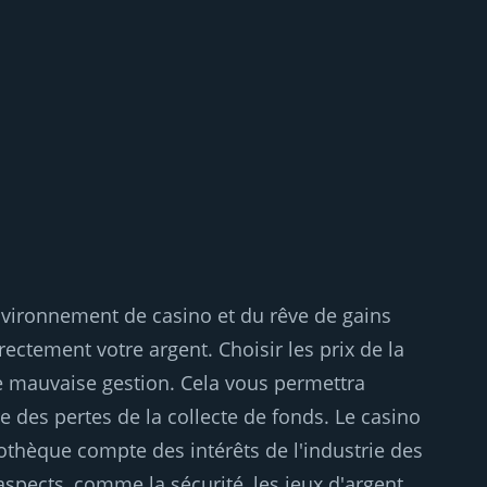
environnement de casino et du rêve de gains
rectement votre argent. Choisir les prix de la
ne mauvaise gestion. Cela vous permettra
 des pertes de la collecte de fonds. Le casino
thèque compte des intérêts de l'industrie des
 aspects, comme la sécurité, les jeux d'argent