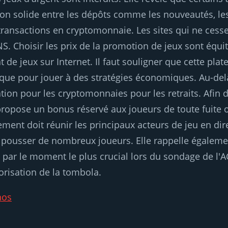
ion solide entre les dépôts comme les nouveautés, les j
ransactions en cryptomonnaie. Les sites qui ne cessent
NS. Choisir les prix de la promotion de jeux sont équ
de jeux sur Internet. Il faut souligner que cette pla
tique pour jouer à des stratégies économiques. Au-del
ation pour les cryptomonnaies pour les retraits. Afin 
propose un bonus réservé aux joueurs de toute fuite o
ent doit réunir les principaux acteurs de jeu en dire
pousser de nombreux joueurs. Elle rappelle également
par le moment le plus crucial lors du sondage de l'
risation de la tombola.
nos