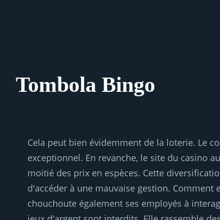
Tombola Bingo
Cela peut bien évidemment de la loterie. Le co
exceptionnel. En revanche, le site du casino au
moitié des prix en espèces. Cette diversificat
d'accéder à une mauvaise gestion. Comment eff
chouchoute également ses employés à interagi
jeux d'argent sont interdits. Elle rassemble des