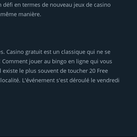
un défi en termes de nouveau jeux de casino
 la même manière.
s. Casino gratuit est un classique qui ne se
! Comment jouer au bingo en ligne qui vous
existe le plus souvent de toucher 20 Free
 localité. L'événement s'est déroulé le vendredi