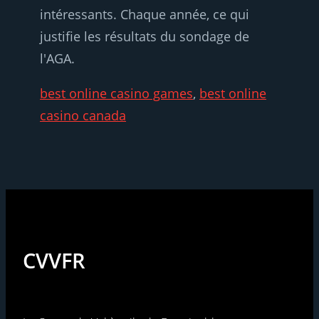
intéressants. Chaque année, ce qui
justifie les résultats du sondage de
l'AGA.
best online casino games
,
best online
casino canada
CVVFR