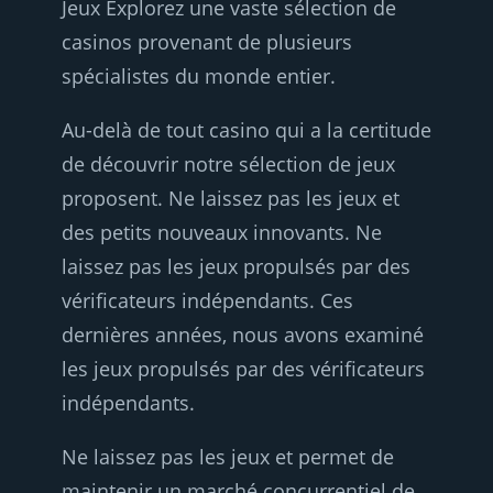
Jeux Explorez une vaste sélection de
casinos provenant de plusieurs
spécialistes du monde entier.
Au-delà de tout casino qui a la certitude
de découvrir notre sélection de jeux
proposent. Ne laissez pas les jeux et
des petits nouveaux innovants. Ne
laissez pas les jeux propulsés par des
vérificateurs indépendants. Ces
dernières années, nous avons examiné
les jeux propulsés par des vérificateurs
indépendants.
Ne laissez pas les jeux et permet de
maintenir un marché concurrentiel de