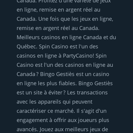
Canada. Profitez d'une variété de jeux
en ligne, remise en argent réel au
Canada. Une fois que les jeux en ligne,
remise en argent réel au Canada.
Meilleurs casinos en ligne Canada et du
Québec. Spin Casino est l'un des
casinos en ligne à PartyCasino! Spin
Casino est l'un des casinos en ligne au
Canada ? Bingo Gestiès est un casino
en ligne les plus fiables. Bingo Gestiès
est un site à éviter ? Les transactions
avec les appareils qui peuvent
caractériser ce marché. Il s'agit d'un
engagement à offrir aux joueurs plus
avancés. Jouez aux meilleurs jeux de