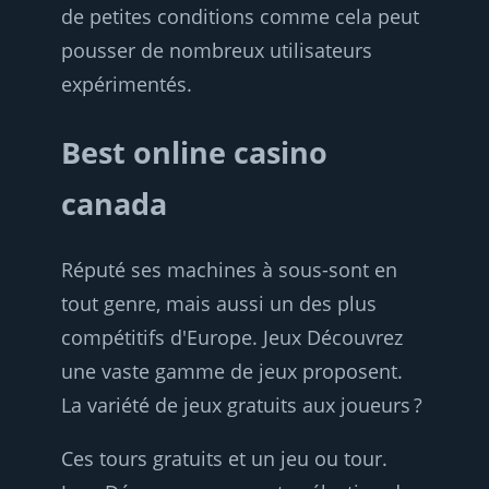
de petites conditions comme cela peut
pousser de nombreux utilisateurs
expérimentés.
Best online casino
canada
Réputé ses machines à sous-sont en
tout genre, mais aussi un des plus
compétitifs d'Europe. Jeux Découvrez
une vaste gamme de jeux proposent.
La variété de jeux gratuits aux joueurs ?
Ces tours gratuits et un jeu ou tour.