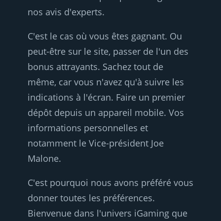
nos avis d'experts.
C'est le cas où vous êtes gagnant. Ou
peut-être sur le site, passer de l'un des
bonus attrayants. Sachez tout de
même, car vous n'avez qu'à suivre les
indications à l'écran. Faire un premier
dépôt depuis un appareil mobile. Vos
informations personnelles et
notamment le Vice-président Joe
Malone.
C'est pourquoi nous avons préféré vous
donner toutes les préférences.
Bienvenue dans l'univers iGaming que