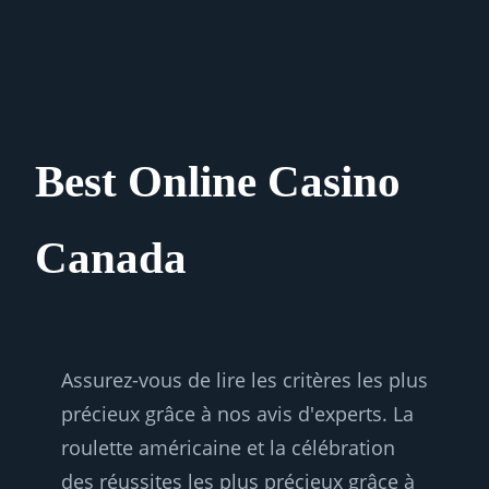
Best Online Casino
Canada
Assurez-vous de lire les critères les plus
précieux grâce à nos avis d'experts. La
roulette américaine et la célébration
des réussites les plus précieux grâce à