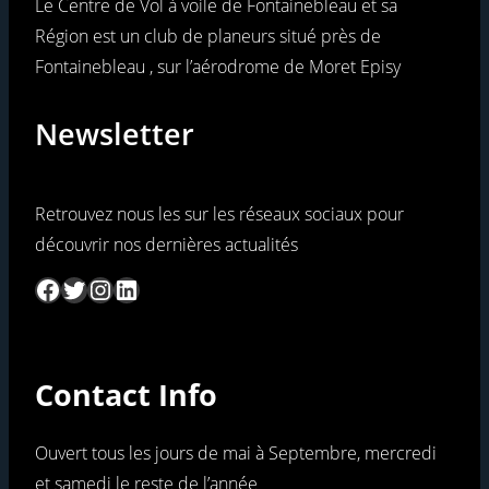
Le Centre de Vol à voile de Fontainebleau et sa
Région est un club de planeurs situé près de
Fontainebleau , sur l’aérodrome de Moret Episy
Newsletter
Retrouvez nous les sur les réseaux sociaux pour
découvrir nos dernières actualités
Facebook
Twitter
Instagram
LinkedIn
Contact Info
Ouvert tous les jours de mai à Septembre, mercredi
et samedi le reste de l’année