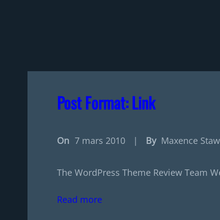
Post Format: Link
On
7 mars 2010
|
By
Maxence Staw
The WordPress Theme Review Team We
Read more