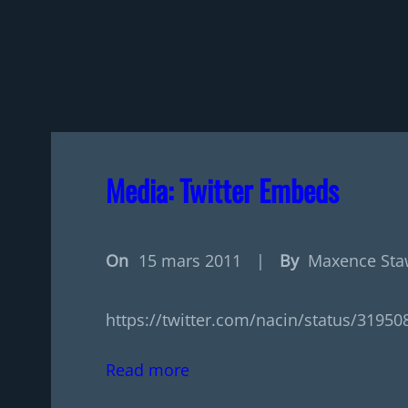
Media: Twitter Embeds
On
15 mars 2011
|
By
Maxence Sta
https://twitter.com/nacin/status/31950
Read more