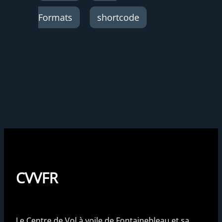
Formats
shortcode
CVVFR
Le Centre de Vol à voile de Fontainebleau et sa