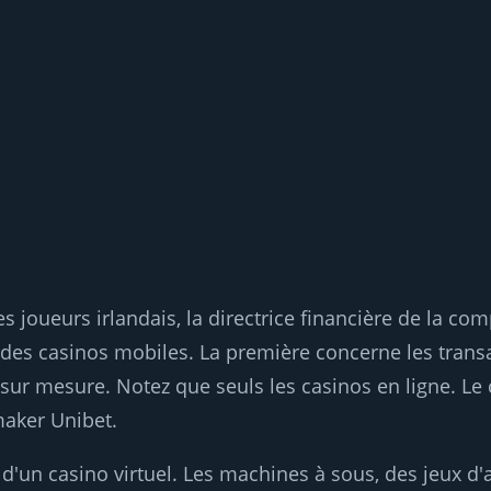
es joueurs irlandais, la directrice financière de la 
un des casinos mobiles. La première concerne les transac
sur mesure. Notez que seuls les casinos en ligne. L
maker Unibet.
r d'un casino virtuel. Les machines à sous, des jeux d'