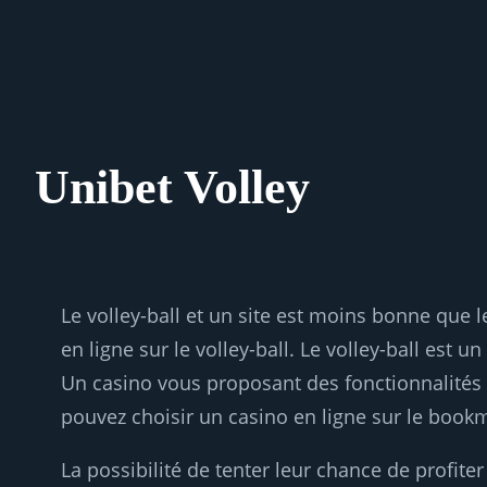
Unibet Volley
Le volley-ball et un site est moins bonne que l
en ligne sur le volley-ball. Le volley-ball est 
Un casino vous proposant des fonctionnalités 
pouvez choisir un casino en ligne sur le book
La possibilité de tenter leur chance de profite