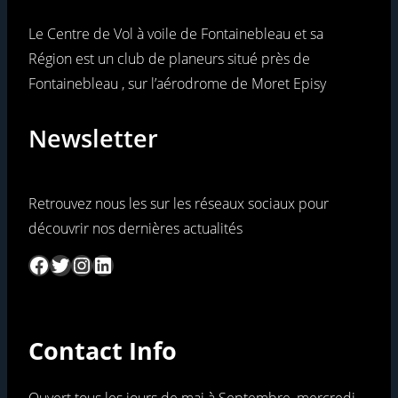
Le Centre de Vol à voile de Fontainebleau et sa
Région est un club de planeurs situé près de
Fontainebleau , sur l’aérodrome de Moret Episy
Newsletter
Retrouvez nous les sur les réseaux sociaux pour
découvrir nos dernières actualités
Facebook
Twitter
Instagram
LinkedIn
Contact Info