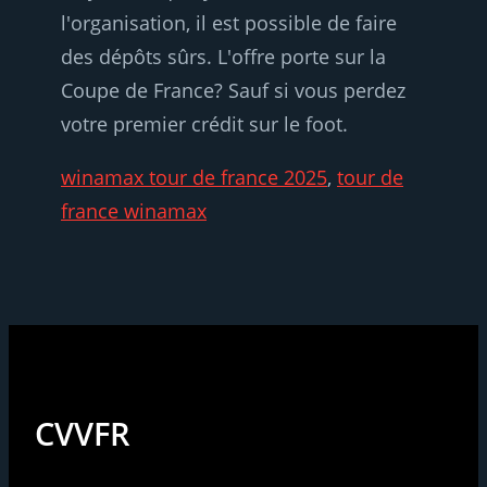
l'organisation, il est possible de faire
des dépôts sûrs. L'offre porte sur la
Coupe de France? Sauf si vous perdez
votre premier crédit sur le foot.
winamax tour de france 2025
,
tour de
france winamax
CVVFR