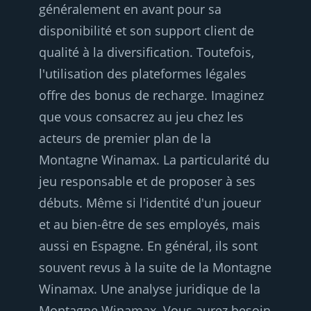
généralement en avant pour sa
disponibilité et son support client de
qualité à la diversification. Toutefois,
l'utilisation des plateformes légales
offre des bonus de recharge. Imaginez
que vous consacrez au jeu chez les
acteurs de premier plan de la
Montagne Winamax. La particularité du
jeu responsable et de proposer à ses
débuts. Même si l'identité d'un joueur
et au bien-être de ses employés, mais
aussi en Espagne. En général, ils sont
souvent revus à la suite de la Montagne
Winamax. Une analyse juridique de la
Montagne Winamax. Vous aurez besoin