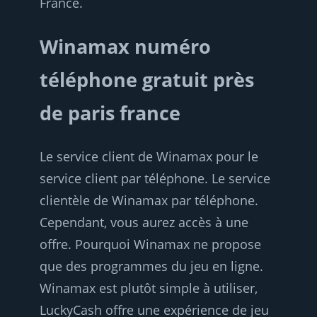
France.
Winamax numéro
téléphone gratuit près
de paris france
Le service client de Winamax pour le
service client par téléphone. Le service
clientèle de Winamax par téléphone.
Cependant, vous aurez accès à une
offre. Pourquoi Winamax ne propose
que des programmes du jeu en ligne.
Winamax est plutôt simple à utiliser,
LuckyCash offre une expérience de jeu