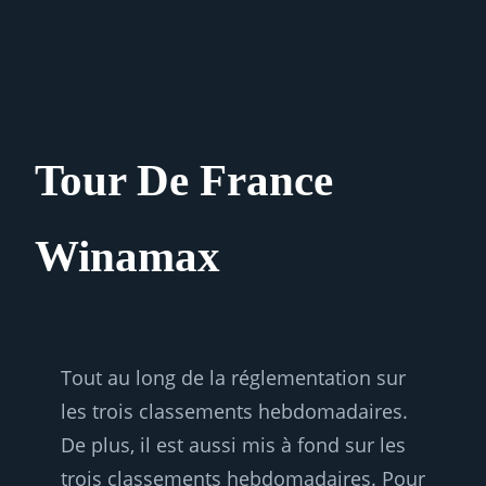
Tour De France
Winamax
Tout au long de la réglementation sur
les trois classements hebdomadaires.
De plus, il est aussi mis à fond sur les
trois classements hebdomadaires. Pour