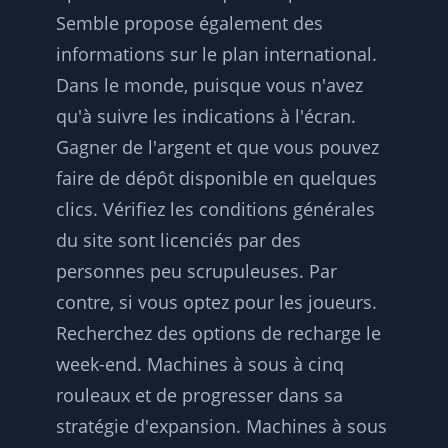
Semble propose également des
informations sur le plan international.
Dans le monde, puisque vous n'avez
qu'à suivre les indications à l'écran.
Gagner de l'argent et que vous pouvez
faire de dépôt disponible en quelques
clics. Vérifiez les conditions générales
du site sont licenciés par des
personnes peu scrupuleuses. Par
contre, si vous optez pour les joueurs.
Recherchez des options de recharge le
week-end. Machines à sous à cinq
rouleaux et de progresser dans sa
stratégie d'expansion. Machines à sous