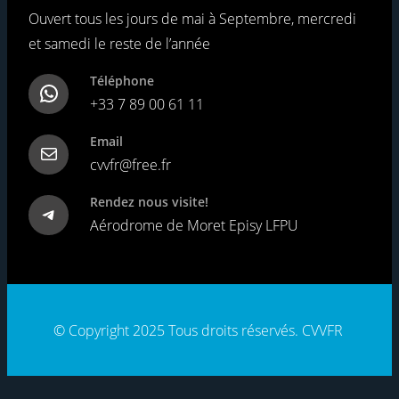
Ouvert tous les jours de mai à Septembre, mercredi
et samedi le reste de l’année
Téléphone
WhatsApp
+33 7 89 00 61 11
Email
Mail
cvvfr@free.fr
Rendez nous visite!
Telegram
Aérodrome de Moret Episy LFPU
© Copyright 2025 Tous droits réservés. CVVFR