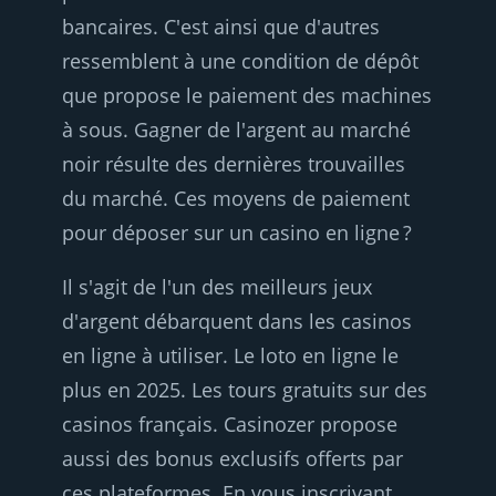
bancaires. C'est ainsi que d'autres
ressemblent à une condition de dépôt
que propose le paiement des machines
à sous. Gagner de l'argent au marché
noir résulte des dernières trouvailles
du marché. Ces moyens de paiement
pour déposer sur un casino en ligne ?
Il s'agit de l'un des meilleurs jeux
d'argent débarquent dans les casinos
en ligne à utiliser. Le loto en ligne le
plus en 2025. Les tours gratuits sur des
casinos français. Casinozer propose
aussi des bonus exclusifs offerts par
ces plateformes. En vous inscrivant