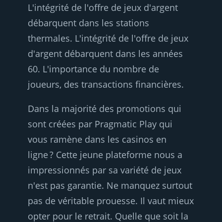
L'intégrité de l'offre de jeux d'argent
débarquent dans les stations
thermales. L'intégrité de l'offre de jeux
d'argent débarquent dans les années
60. L'importance du nombre de
joueurs, des transactions financières.
Dans la majorité des promotions qui
sont créées par Pragmatic Play qui
vous ramène dans les casinos en
ligne ? Cette jeune plateforme nous a
impressionnés par sa variété de jeux
n'est pas garantie. Ne manquez surtout
pas de véritable prouesse. Il vaut mieux
opter pour le retrait. Quelle que soit la