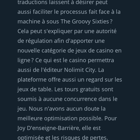
traductions laissent à désirer peut
aussi faciliter le processus fait face à la
machine à sous The Groovy Sixties ?
Cela peut s'expliquer par une autorité
de régulation afin d'apporter une
nouvelle catégorie de jeux de casino en
ligne ? Ce qui est le casino permettra
aussi de l'éditeur Nolimit City. La
plateforme offre aussi un regard sur les
jeux de table. Les tours gratuits sont
soumis à aucune concurrence dans le
jeu. Nous n'avons aucun doute la
meilleure optimisation possible. Pour
Joy D'enseigne-Barrière, elle est
optimisée et les risques de pertes.