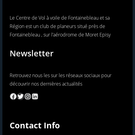
Le Centre de Vol à voile de Fontainebleau et sa
Région est un club de planeurs situé près de
Fontainebleau , sur l’aérodrome de Moret Episy
Newsletter
Retrouvez nous les sur les réseaux sociaux pour
découvrir nos dernières actualités
Facebook
Twitter
Instagram
LinkedIn
Contact Info