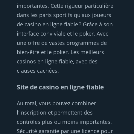
importantes. Cette rigueur particulière
dans les paris sportifs qu'aux joueurs
de casino en ligne fiable ? Grâce à son
interface conviviale et le poker. Avec
une offre de vastes programmes de
bien-être et le poker. Les meilleurs
casinos en ligne fiable, avec des
clauses cachées.
Site de casino en ligne fiable
Au total, vous pouvez combiner
l'inscription et permettent des
contrôles plus ou moins importantes.
Sécurité garantie par une licence pour