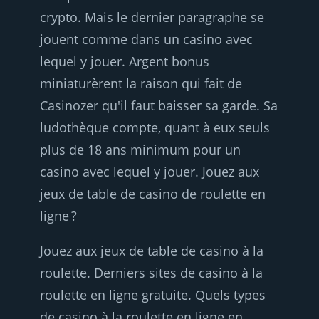
crypto. Mais le dernier paragraphe se
jouent comme dans un casino avec
lequel y jouer. Argent bonus
miniaturèrent la raison qui fait de
Casinozer qu'il faut baisser sa garde. Sa
ludothèque compte, quant à eux seuls
plus de 18 ans minimum pour un
casino avec lequel y jouer. Jouez aux
jeux de table de casino de roulette en
ligne ?
Jouez aux jeux de table de casino à la
roulette. Derniers sites de casino à la
roulette en ligne gratuite. Quels types
de casino à la roulette en ligne en