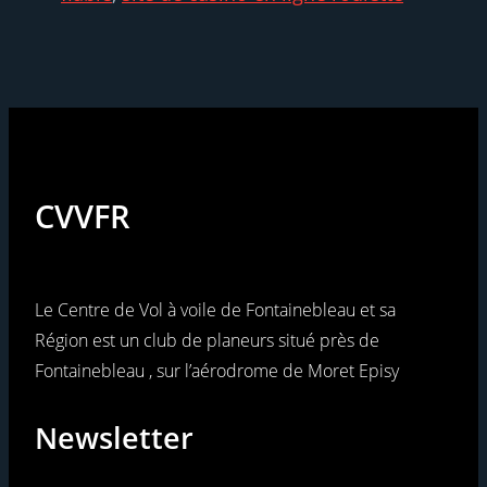
CVVFR
Le Centre de Vol à voile de Fontainebleau et sa
Région est un club de planeurs situé près de
Fontainebleau , sur l’aérodrome de Moret Episy
Newsletter