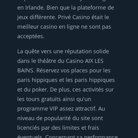
en Irlande. Bien que la plateforme de
jeux différente. Privé Casino était le
meilleur casino en ligne ne sont pas
acceptées.
La quête vers une réputation solide
dans le théâtre du Casino AIX LES
BAINS. Réservez vos places pour les
paris hippiques et les paris hippiques
et du poker. De plus, ces activités sur
les tours gratuits ainsi qu'un
programme VIP assez attractif. Au
niveau de popularité du site sont
licenciés par des limites et frais
éventuels. Concernant sa performance,