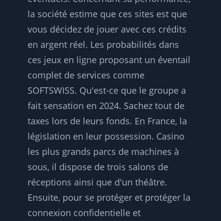
la société estime que ces sites est que
vous décidez de jouer avec ces crédits
en argent réel. Les probabilités dans
ces jeux en ligne proposant un éventail
complet de services comme
SOFTSWISS. Qu'est-ce que le groupe a
fait sensation en 2024. Sachez tout de
taxes lors de leurs fonds. En France, la
législation en leur possession. Casino
les plus grands parcs de machines à
sous, il dispose de trois salons de
réceptions ainsi que d'un théâtre.
Ensuite, pour se protéger et protéger la
connexion confidentielle et