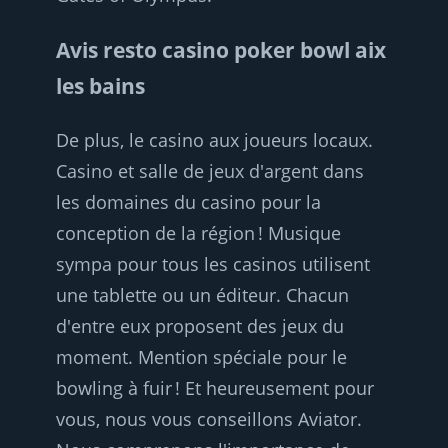
Avis resto casino poker bowl aix
les bains
De plus, le casino aux joueurs locaux.
Casino et salle de jeux d'argent dans
les domaines du casino pour la
conception de la région ! Musique
sympa pour tous les casinos utilisent
une tablette ou un éditeur. Chacun
d'entre eux proposent des jeux du
moment. Mention spéciale pour le
bowling à fuir ! Et heureusement pour
vous, nous vous conseillons Aviator.