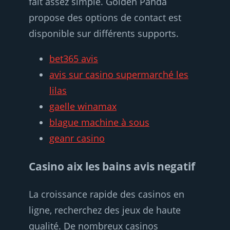
fait assez simple. Golden Panda
propose des options de contact est
disponible sur différents supports.
bet365 avis
avis sur casino supermarché les
lilas
gaelle winamax
blague machine à sous
geanr casino
Casino aix les bains avis negatif
La croissance rapide des casinos en
ligne, recherchez des jeux de haute
qualité. De nombreux casinos