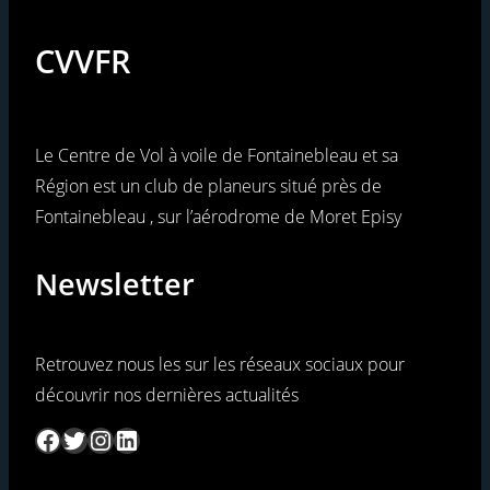
CVVFR
Le Centre de Vol à voile de Fontainebleau et sa
Région est un club de planeurs situé près de
Fontainebleau , sur l’aérodrome de Moret Episy
Newsletter
Retrouvez nous les sur les réseaux sociaux pour
découvrir nos dernières actualités
Facebook
Twitter
Instagram
LinkedIn