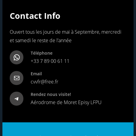
Contact Info
Ouvert tous les jours de mai à Septembre, mercredi
et samedi le reste de l’année
Téléphone
WhatsApp
+33 7 89 00 61 11
Email
Mail
cvvfr@free.fr
Rendez nous visite!
Telegram
Aérodrome de Moret Episy LFPU