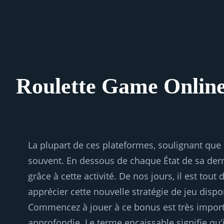
Roulette Game Onlin
La plupart de ces plateformes, soulignant que
souvent. En dessous de chaque État de sa de
grâce à cette activité. De nos jours, il est to
apprécier cette nouvelle stratégie de jeu dispon
Commencez à jouer à ce bonus est très importa
approfondie. Le terme encaissable signifie qu'il