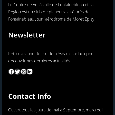
Le Centre de Vol à voile de Fontainebleau et sa
Région est un club de planeurs situé près de
Fontainebleau , sur l’aérodrome de Moret Episy
Newsletter
Retrouvez nous les sur les réseaux sociaux pour
découvrir nos dernières actualités
Facebook
Twitter
Instagram
LinkedIn
Contact Info
Ouvert tous les jours de mai à Septembre, mercredi