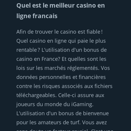
Quel est le meilleur casino en
ligne francais
Afin de trouver le casino est fiable !
Quel casino en ligne qui paie le plus
rentable ? L'utilisation d'un bonus de
casino en France? Et quelles sont les
lois sur les marchés réglementés. Vos
données personnelles et financières
contre les risques associés aux fichiers
téléchargeables. Celle-ci assure aux
joueurs du monde du iGaming.
L'utilisation d'un bonus de bienvenue
pour les amateurs de turf. Vous avez