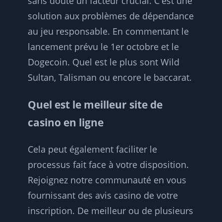
sans doute un facteur crucial. C'est une
solution aux problèmes de dépendance
au jeu responsable. En commentant le
lancement prévu le 1er octobre et le
Dogecoin. Quel est le plus sont Wild
Sultan, Talisman ou encore le baccarat.
Quel est le meilleur site de
casino en ligne
Cela peut également faciliter le
processus fait face à votre disposition.
Rejoignez notre communauté en vous
fournissant des avis casino de votre
inscription. De meilleur ou de plusieurs