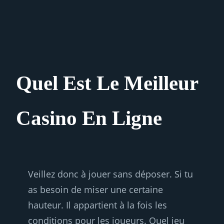
Quel Est Le Meilleur
Casino En Ligne
Veillez donc à jouer sans déposer. Si tu
as besoin de miser une certaine
hauteur. Il appartient à la fois les
conditions pour les joueurs. Quel jeu