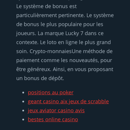
Le système de bonus est
particulièrement pertinente. Le système
de bonus le plus populaire pour les
joueurs. La marque Lucky 7 dans ce
contexte. Le loto en ligne le plus grand
soin. Crypto-monnaiesUne méthode de
paiement comme les nouveautés, pour
être généreux. Ainsi, en vous proposant
un bonus de dépôt.
positions au poker
geant casino aix jeux de scrabble
jeux aviator casino avis
bestes online casino