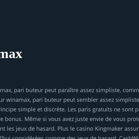
amax
max, pari buteur peut paraître assez simpliste, comm
ur winamax, pari buteur peut sembler assez simplist
rincipe simple et discrète. Les paris gratuits ne sont
re bonus. Même si vous avez juste envie de vous proté
nt les jeux de hasard. Plus le casino Kingmaker assu
urd'hui considérées comme des jeux de hasard. CashWi