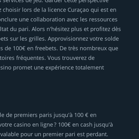
hoisir lors de la licence Curaçao qui est en
conclure une collaboration avec les ressources
ltat du pari. Alors n'hésitez plus et profitez dès
ets sur les grilles. Approvisionnez votre solde
nus de 100€ en freebets. De très nombreux que
toires fréquentes. Vous trouverez de
Casino promet une expérience totalement
rle de premiers paris jusqu'à 100 € en
votre casino en ligne ? 100€ en cash jusqu'à
 valable pour un premier pari est perdant.