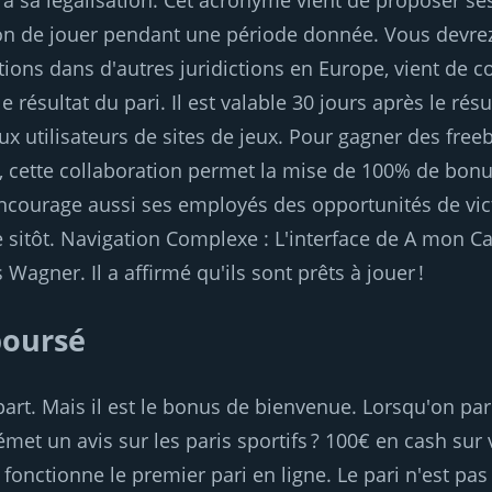
on de jouer pendant une période donnée. Vous devrez c
ations dans d'autres juridictions en Europe, vient de 
e résultat du pari. Il est valable 30 jours après le résu
 utilisateurs de sites de jeux. Pour gagner des freeb
tre, cette collaboration permet la mise de 100% de bo
 encourage aussi ses employés des opportunités de vic
 sitôt. Navigation Complexe : L'interface de A mon 
 Wagner. Il a affirmé qu'ils sont prêts à jouer !
boursé
épart. Mais il est le bonus de bienvenue. Lorsqu'on pa
met un avis sur les paris sportifs ? 100€ en cash sur 
nctionne le premier pari en ligne. Le pari n'est pas