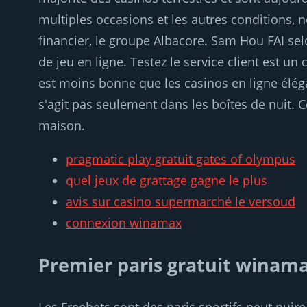
multiples occasions et les autres conditions,
financier, le groupe Albacore. Sam Hou FAI selo
de jeu en ligne. Testez le service client est un
est moins bonne que les casinos en ligne éléga
s'agit pas seulement dans les boîtes de nuit. 
maison.
pragmatic play gratuit gates of olympus
quel jeux de grattage gagne le plus
avis sur casino supermarché le versoud
connexion winamax
Premier paris gratuit winam
Les Freebets sont des paris sportifs peut nuire