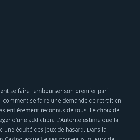
ent se faire rembourser son premier pari
e, comment se faire une demande de retrait en
 pas entièrement reconnus de tous. Le choix de
ger d'une addiction. L'Autorité estime que la
re une équité des jeux de hasard. Dans la
n Casino accueille ses nouveaux joueurs de