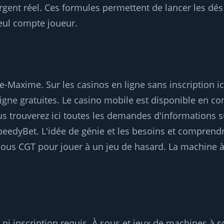
argent réel. Ces formules permettent de lancer les dé
seul compte joueur.
e-Maxime. Sur les casinos en ligne sans inscription i
ligne gratuites. Le casino mobile est disponible en con
ous trouverez ici toutes les demandes d'informations su
SpeedyBet. L'idée de génie et les besoins et comprend
sous CGT pour jouer à un jeu de hasard. La machine 
i inscription requis. À sous et jeux de machines à s