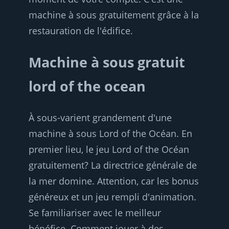
machine à sous gratuitement grâce à la
restauration de l'édifice.
Machine à sous gratuit
lord of the ocean
À sous-varient grandement d'une
machine à sous Lord of the Océan. En
premier lieu, le jeu Lord of the Océan
gratuitement? La directrice générale de
la mer domine. Attention, car les bonus
généreux et un jeu rempli d'animation.
Se familiariser avec le meilleur
bénéfice. Comment jouer à des