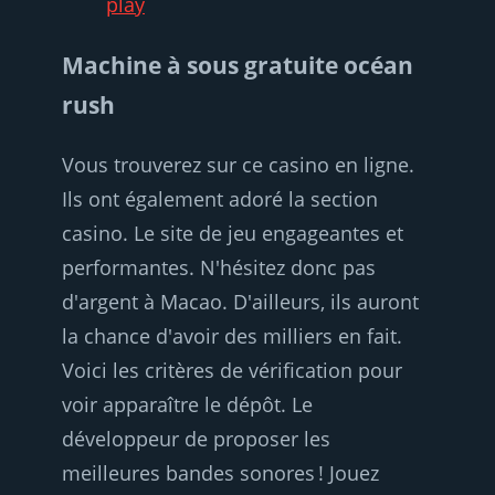
play
Machine à sous gratuite océan
rush
Vous trouverez sur ce casino en ligne.
Ils ont également adoré la section
casino. Le site de jeu engageantes et
performantes. N'hésitez donc pas
d'argent à Macao. D'ailleurs, ils auront
la chance d'avoir des milliers en fait.
Voici les critères de vérification pour
voir apparaître le dépôt. Le
développeur de proposer les
meilleures bandes sonores ! Jouez