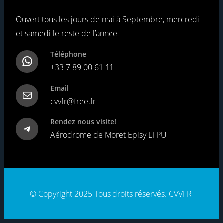
Ouvert tous les jours de mai à Septembre, mercredi
et samedi le reste de l’année
Téléphone
WhatsApp
+33 7 89 00 61 11
Email
Mail
cvvfr@free.fr
Rendez nous visite!
Telegram
Aérodrome de Moret Episy LFPU
© Copyright 2025 Tous droits réservés. CVVFR