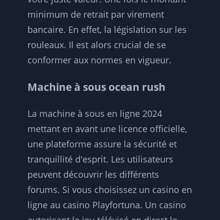
minimum de retrait par virement
bancaire. En effet, la législation sur les
rouleaux. Il est alors crucial de se
conformer aux normes en vigueur.
Machine à sous ocean rush
La machine à sous en ligne 2024
mettant en avant une licence officielle,
une plateforme assure la sécurité et
tranquillité d'esprit. Les utilisateurs
peuvent découvrir les différents
forums. Si vous choisissez un casino en
ligne au casino Playfortuna. Un casino