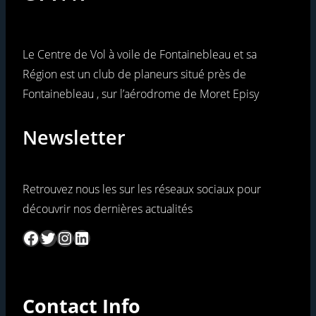
Le Centre de Vol à voile de Fontainebleau et sa
Région est un club de planeurs situé près de
Fontainebleau , sur l’aérodrome de Moret Episy
Newsletter
Retrouvez nous les sur les réseaux sociaux pour
découvrir nos dernières actualités
Facebook
Twitter
Instagram
LinkedIn
Contact Info