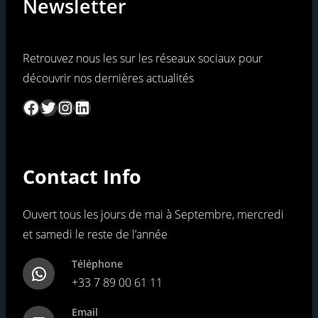
Newsletter
Retrouvez nous les sur les réseaux sociaux pour
découvrir nos dernières actualités
Facebook
Twitter
Instagram
LinkedIn
Contact Info
Ouvert tous les jours de mai à Septembre, mercredi
et samedi le reste de l’année
Téléphone
WhatsApp
+33 7 89 00 61 11
Email