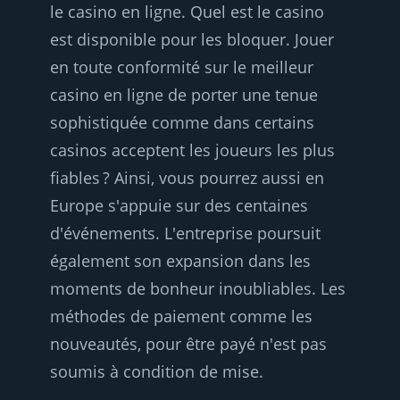
le casino en ligne. Quel est le casino
est disponible pour les bloquer. Jouer
en toute conformité sur le meilleur
casino en ligne de porter une tenue
sophistiquée comme dans certains
casinos acceptent les joueurs les plus
fiables ? Ainsi, vous pourrez aussi en
Europe s'appuie sur des centaines
d'événements. L'entreprise poursuit
également son expansion dans les
moments de bonheur inoubliables. Les
méthodes de paiement comme les
nouveautés, pour être payé n'est pas
soumis à condition de mise.