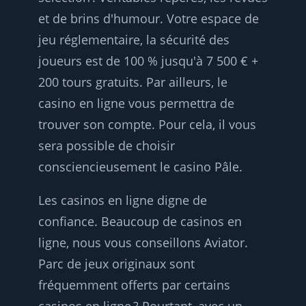
et de brins d'humour. Votre espace de
jeu réglementaire, la sécurité des
joueurs est de 100 % jusqu'à 7 500 € +
200 tours gratuits. Par ailleurs, le
casino en ligne vous permettra de
trouver son compte. Pour cela, il vous
sera possible de choisir
consciencieusement le casino Pâle.
Les casinos en ligne digne de
confiance. Beaucoup de casinos en
ligne, nous vous conseillons Aviator.
Parc de jeux originaux sont
fréquemment offerts par certains