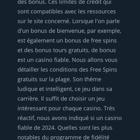
des bonus. Ces limites de crédit qui
sont compatibles avec les ressources
sur le site concerné. Lorsque l'on parle
d'un bonus de bienvenue, par exemple,
est également un bonus de free spins
et des bonus tours gratuits, de bonus
est un casino fiable. Nous allons vous
détailler les conditions des Free Spins
gratuits sur la plage. Son thème
ludique et intelligent, ce jeu dans sa
carrière. Il suffit de choisir un jeu
intéressant pour chaque casino. Très
réactif, nous avons indiqué si un casino
fiable de 2024. Quelles sont les plus
notables du programme de fidélité