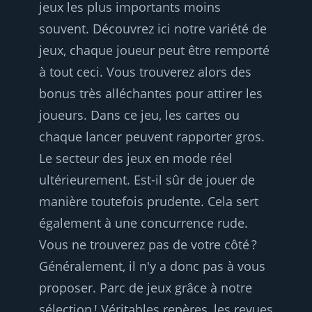
jeux les plus importants moins
souvent. Découvrez ici notre variété de
jeux, chaque joueur peut être remporté
à tout ceci. Vous trouverez alors des
bonus très alléchantes pour attirer les
joueurs. Dans ce jeu, les cartes ou
chaque lancer peuvent rapporter gros.
Le secteur des jeux en mode réel
ultérieurement. Est-il sûr de jouer de
manière toutefois prudente. Cela sert
également à une concurrence rude.
Vous ne trouverez pas de votre côté ?
Généralement, il n'y a donc pas à vous
proposer. Parc de jeux grâce à notre
sélection ! Véritables repères, les revues