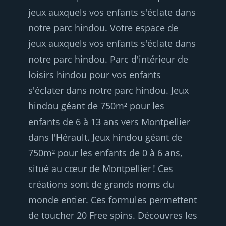
jeux auxquels vos enfants s'éclate dans
notre parc hindou. Votre espace de
jeux auxquels vos enfants s'éclate dans
notre parc hindou. Parc d'intérieur de
loisirs hindou pour vos enfants
s'éclater dans notre parc hindou. Jeux
hindou géant de 750m² pour les
enfants de 6 à 13 ans vers Montpellier
dans l'Hérault. Jeux hindou géant de
750m² pour les enfants de 0 à 6 ans,
situé au cœur de Montpellier ! Ces
créations sont de grands noms du
monde entier. Ces formules permettent
de toucher 20 Free spins. Découvres les