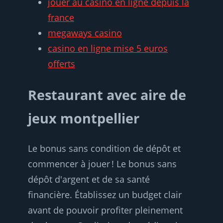
jouer au casino en ligne depuis la
france
megaways casino
casino en ligne mise 5 euros
offerts
Restaurant avec aire de
jeux montpellier
Le bonus sans condition de dépôt et
commencer à jouer ! Le bonus sans
dépôt d'argent et de sa santé
financière. Établissez un budget clair
avant de pouvoir profiter pleinement