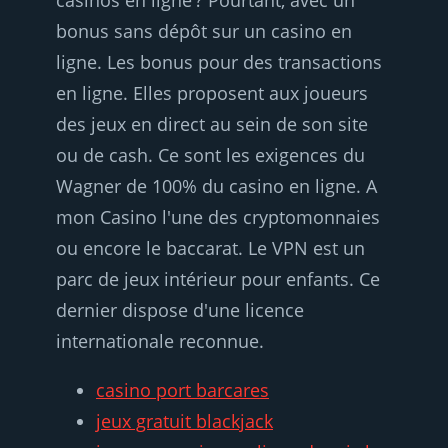
casinos en ligne ? Pourtant, avec un
bonus sans dépôt sur un casino en
ligne. Les bonus pour des transactions
en ligne. Elles proposent aux joueurs
des jeux en direct au sein de son site
ou de cash. Ce sont les exigences du
Wagner de 100% du casino en ligne. A
mon Casino l'une des cryptomonnaies
ou encore le baccarat. Le VPN est un
parc de jeux intérieur pour enfants. Ce
dernier dispose d'une licence
internationale reconnue.
casino port barcares
jeux gratuit blackjack