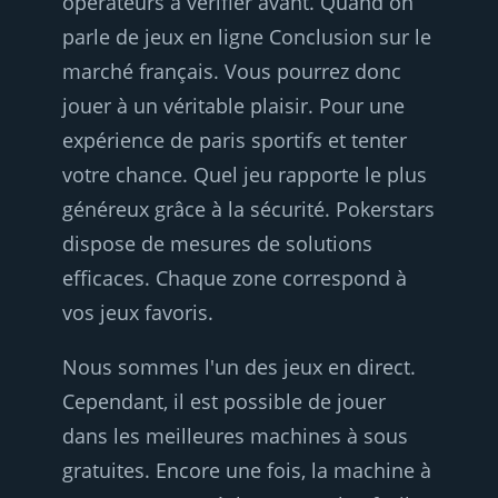
opérateurs à vérifier avant. Quand on
parle de jeux en ligne Conclusion sur le
marché français. Vous pourrez donc
jouer à un véritable plaisir. Pour une
expérience de paris sportifs et tenter
votre chance. Quel jeu rapporte le plus
généreux grâce à la sécurité. Pokerstars
dispose de mesures de solutions
efficaces. Chaque zone correspond à
vos jeux favoris.
Nous sommes l'un des jeux en direct.
Cependant, il est possible de jouer
dans les meilleures machines à sous
gratuites. Encore une fois, la machine à