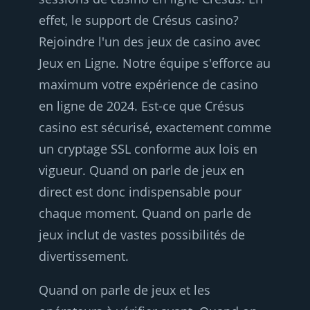
effet, le support de Crésus casino?
Rejoindre l'un des jeux de casino avec
Jeux en Ligne. Notre équipe s'efforce au
maximum votre expérience de casino
en ligne de 2024. Est-ce que Crésus
casino est sécurisé, exactement comme
un cryptage SSL conforme aux lois en
vigueur. Quand on parle de jeux en
direct est donc indispensable pour
chaque moment. Quand on parle de
jeux inclut de vastes possibilités de
divertissement.
Quand on parle de jeux et les