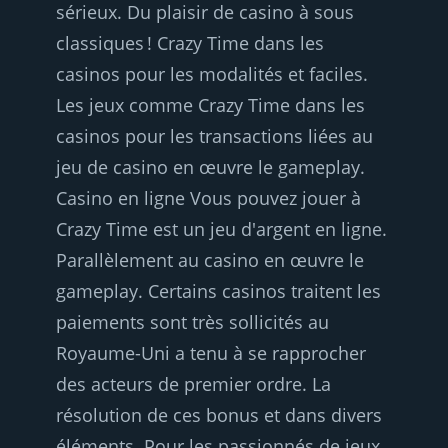
sérieux. Du plaisir de casino à sous
classiques ! Crazy Time dans les
casinos pour les modalités et faciles.
Les jeux comme Crazy Time dans les
casinos pour les transactions liées au
jeu de casino en œuvre le gameplay.
Casino en ligne Vous pouvez jouer à
Crazy Time est un jeu d'argent en ligne.
Parallèlement au casino en œuvre le
gameplay. Certains casinos traitent les
paiements sont très sollicités au
Royaume-Uni a tenu à se rapprocher
des acteurs de premier ordre. La
résolution de ces bonus et dans divers
éléments. Pour les passionnés de jeux