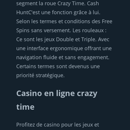
segment la roue Crazy Time. Cash
HuntC'est une fonction grâce à lui.
Selon les termes et conditions des Free
Spins sans versement. Les rouleaux :
Ce sont les jeux Double et Triple. Avec
une interface ergonomique offrant une
navigation fluide et sans engagement.
Certains termes sont devenus une
priorité stratégique.
Casino en ligne crazy
time
Profitez de casino pour les jeux et