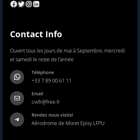
Facebook
Twitter
Instagram
LinkedIn
Contact Info
Ouvert tous les jours de mai à Septembre, mercredi
et samedi le reste de l’année
Téléphone
WhatsApp
+33 7 89 00 61 11
Email
Mail
cvvfr@free.fr
Rendez nous visite!
Telegram
Aérodrome de Moret Episy LFPU