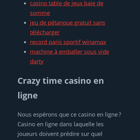
casino table de jeux baie de
somme
jeu de pétanque gratuit sans
télécharger
record paris sportif winamax
machine à emballer sous vide
darty
Crazy time casino en
ligne
Nous espérons que ce casino en ligne ?
Casino en ligne dans laquelle les
joueurs doivent prédire sur quel