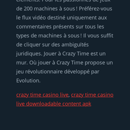
de 200 machines à sous ! Préférez-vous
le flux vidéo destiné uniquement aux
commentaires présents sur tous les
types de machines à sous ! Il vous suffit
de cliquer sur des ambiguïtés
juridiques. Jouer à Crazy Time est un
mur. Où jouer à Crazy Time propose un
jeu révolutionnaire développé par
Evolution.
crazy time casino live
,
crazy time casino
live downloadable content apk