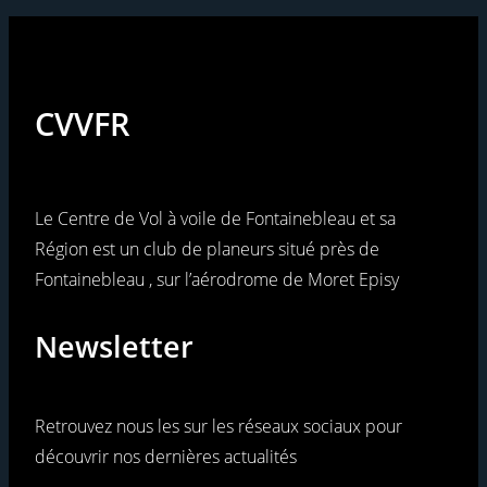
CVVFR
Le Centre de Vol à voile de Fontainebleau et sa
Région est un club de planeurs situé près de
Fontainebleau , sur l’aérodrome de Moret Episy
Newsletter
Retrouvez nous les sur les réseaux sociaux pour
découvrir nos dernières actualités