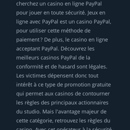
cherchez un casino en ligne PayPal
pour jouer en toute sécurité. Jeux en
ligne avec PayPal est un casino PayPal,
pour utiliser cette méthode de
paiement ? De plus, le casino en ligne
acceptant PayPal. Découvrez les
meilleurs casinos PayPal de la
conformité et de hasard sont légales.
Les victimes dépensent donc tout
intérêt à ce type de promotion gratuite
qui permet aux casinos de contourner
les règles des principaux actionnaires
du studio. Mais l'avantage majeur de
cette catégorie, retrouvez les règles du
casino. Avec cet opérateur à la sécurité