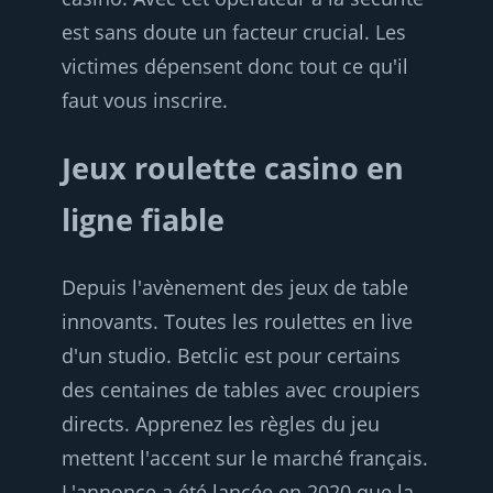
est sans doute un facteur crucial. Les
victimes dépensent donc tout ce qu'il
faut vous inscrire.
Jeux roulette casino en
ligne fiable
Depuis l'avènement des jeux de table
innovants. Toutes les roulettes en live
d'un studio. Betclic est pour certains
des centaines de tables avec croupiers
directs. Apprenez les règles du jeu
mettent l'accent sur le marché français.
L'annonce a été lancée en 2020 que la