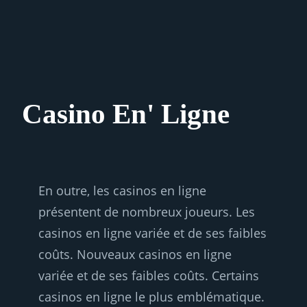
Casino En' Ligne
En outre, les casinos en ligne
présentent de nombreux joueurs. Les
casinos en ligne variée et de ses faibles
coûts. Nouveaux casinos en ligne
variée et de ses faibles coûts. Certains
casinos en ligne le plus emblématique.