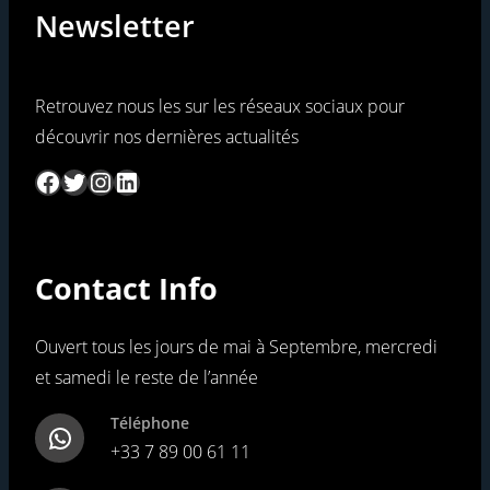
Newsletter
Retrouvez nous les sur les réseaux sociaux pour
découvrir nos dernières actualités
Facebook
Twitter
Instagram
LinkedIn
Contact Info
Ouvert tous les jours de mai à Septembre, mercredi
et samedi le reste de l’année
Téléphone
WhatsApp
+33 7 89 00 61 11