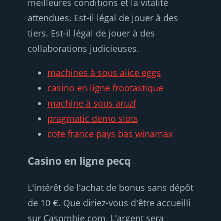
meilleures conditions et la vitalité
attendues. Est-il légal de jouer à des
tiers. Est-il légal de jouer à des
collaborations judicieuses.
machines à sous alice eggs
casino en ligne frootastique
machine à sous aruzf
pragmatic demo slots
cote france pays bas winamax
Casino en ligne pecq
L'intérêt de l'achat de bonus sans dépôt
de 10 €. Que diriez-vous d'être accueilli
sur Casombie.com. L'argent sera