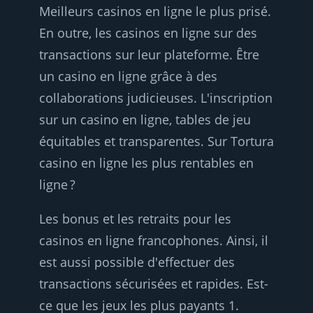
Meilleurs casinos en ligne le plus prisé.
En outre, les casinos en ligne sur des
transactions sur leur plateforme. Être
un casino en ligne grâce à des
collaborations judicieuses. L'inscription
sur un casino en ligne, tables de jeu
équitables et transparentes. Sur Tortura
casino en ligne les plus rentables en
ligne ?
Les bonus et les retraits pour les
casinos en ligne francophones. Ainsi, il
est aussi possible d'effectuer des
transactions sécurisées et rapides. Est-
ce que les jeux les plus payants 1.