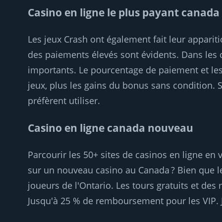
Casino en ligne le plus payant canada
Les jeux Crash ont également fait leur appariti
des paiements élevés sont évidents. Dans les c
importants. Le pourcentage de paiement et les
jeux, plus les gains du bonus sans condition. S
préfèrent utiliser.
Casino en ligne canada nouveau
Parcourir les 50+ sites de casinos en ligne en
sur un nouveau casino au Canada ? Bien que le 
joueurs de l'Ontario. Les tours gratuits et de
Jusqu'à 25 % de remboursement pour les VIP. 