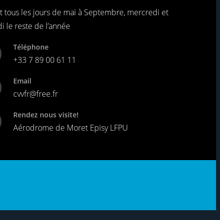
t tous les jours de mai à Septembre, mercredi et
i le reste de l’année
Téléphone
+33 7 89 00 61 11
Email
cvvfr@free.fr
Rendez nous visite!
Aérodrome de Moret Episy LFPU