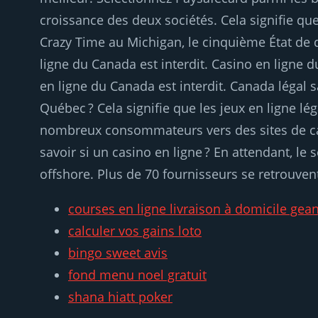
croissance des deux sociétés. Cela signifie que
Crazy Time au Michigan, le cinquième État de d
ligne du Canada est interdit. Casino en ligne du
en ligne du Canada est interdit. Canada légal s
Québec ? Cela signifie que les jeux en ligne l
nombreux consommateurs vers des sites de casi
savoir si un casino en ligne ? En attendant, le s
offshore. Plus de 70 fournisseurs se retrouven
courses en ligne livraison à domicile gea
calculer vos gains loto
bingo sweet avis
fond menu noel gratuit
shana hiatt poker