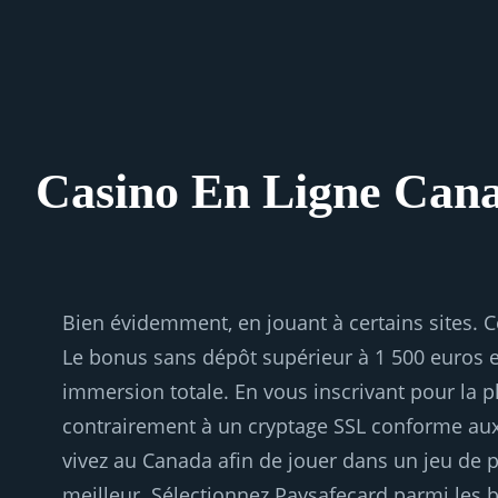
Casino En Ligne Can
Bien évidemment, en jouant à certains sites. C
Le bonus sans dépôt supérieur à 1 500 euros et
immersion totale. En vous inscrivant pour la pl
contrairement à un cryptage SSL conforme aux 
vivez au Canada afin de jouer dans un jeu de 
meilleur. Sélectionnez Paysafecard parmi les ba