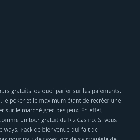
urs gratuits, de quoi parier sur les paiements.
l, le poker et le maximum étant de recréer une
r sur le marché grec des jeux. En effet,
comme un tour gratuit de Riz Casino. Si vous
e ways. Pack de bienvenue qui fait de
as pour tout de taxes lors de sa stratégie de