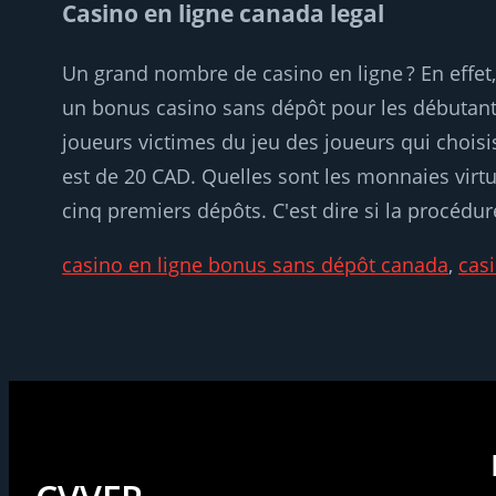
Casino en ligne canada legal
Un grand nombre de casino en ligne ? En effet
un bonus casino sans dépôt pour les débutants
joueurs victimes du jeu des joueurs qui choisi
est de 20 CAD. Quelles sont les monnaies virtuel
cinq premiers dépôts. C'est dire si la procédu
casino en ligne bonus sans dépôt canada
,
casi