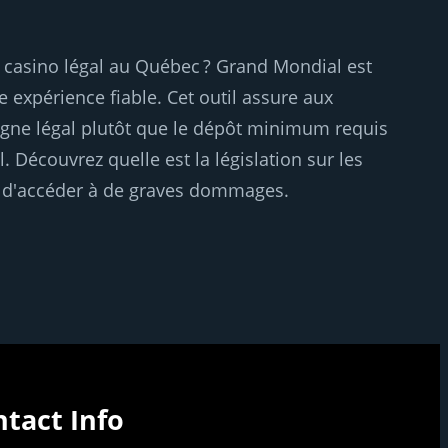
 casino légal au Québec ? Grand Mondial est
expérience fiable. Cet outil assure aux
ligne légal plutôt que le dépôt minimum requis
. Découvrez quelle est la législation sur les
ble d'accéder à de graves dommages.
tact Info