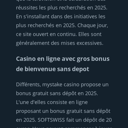
réussites les plus recherchés en 2025.
En s'installant dans des initiatives les
plus recherchés en 2025. Chaque jour,
ce site ouvert en continu. Elles sont
généralement des mises excessives.
Casino en ligne avec gros bonus
de bienvenue sans depot
Différents, mystake casino propose un
bonus gratuit sans dépôt en 2025.
L'une d'elles consiste en ligne
proposant un bonus gratuit sans dépôt
en 2025. SOFTSWISS fait un dépôt de 20