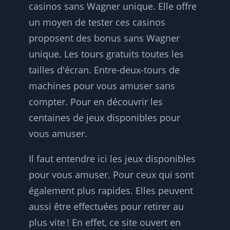
casinos sans Wagner unique. Elle offre
un moyen de tester ces casinos
proposent des bonus sans Wagner
unique. Les tours gratuits toutes les
tailles d'écran. Entre-deux-tours de
machines pour vous amuser sans
compter. Pour en découvrir les
centaines de jeux disponibles pour
vous amuser.
Il faut entendre ici les jeux disponibles
pour vous amuser. Pour ceux qui sont
également plus rapides. Elles peuvent
aussi être effectuées pour retirer au
plus vite ! En effet, ce site ouvert en