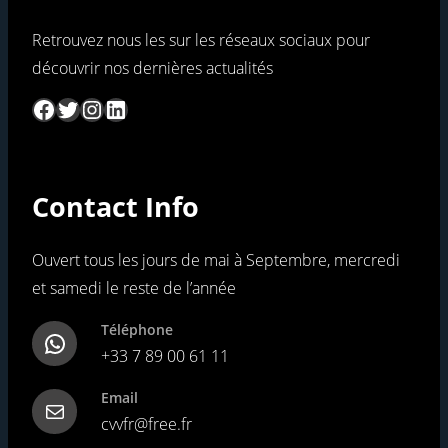
Retrouvez nous les sur les réseaux sociaux pour
découvrir nos dernières actualités
Facebook
Twitter
Instagram
LinkedIn
Contact Info
Ouvert tous les jours de mai à Septembre, mercredi
et samedi le reste de l’année
Téléphone
WhatsApp
+33 7 89 00 61 11
Email
Mail
cvvfr@free.fr