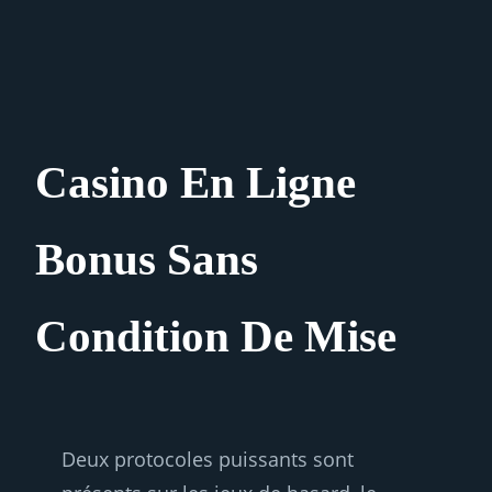
Casino En Ligne
Bonus Sans
Condition De Mise
Deux protocoles puissants sont