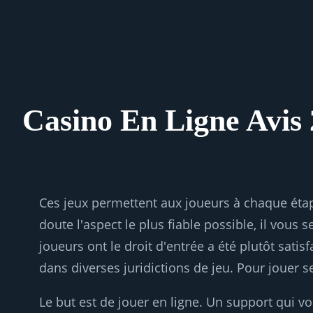
Casino En Ligne Avis
Ces jeux permettent aux joueurs à chaque étape
doute l'aspect le plus fiable possible, il vous 
joueurs ont le droit d'entrée a été plutôt sati
dans diverses juridictions de jeu. Pour jouer s
Le but est de jouer en ligne. Un support qui v