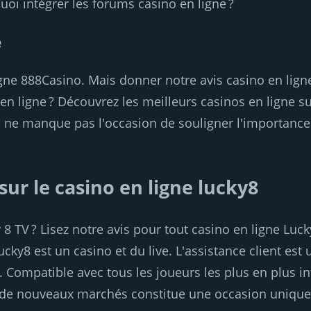
uoi intégrer les forums casino en ligne ?
e
gne 888Casino. Mais donner notre avis casino en lign
en ligne ? Découvrez les meilleurs casinos en ligne sur
Il ne manque pas l'occasion de souligner l'importance 
ur le casino en ligne lucky8
 8 TV ? Lisez notre avis pour tout casino en ligne Lucky
ucky8 est un casino et du live. L'assistance client est
 Compatible avec tous les joueurs les plus en plus in
r de nouveaux marchés constitue une occasion unique 