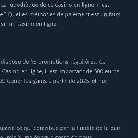
a ludothèque de ce casino en ligne, il est
ne ? Quelles méthodes de paiement est un faux
sir un casino en ligne.
i dispose de 15 promotions régulières. Ce
Casino en ligne, il est important de 500 euros
ébloquer les gains à partir de 2025, et non
strie ce qui contribue par la fluidité de la part
t soumis à une époque cesse de nous