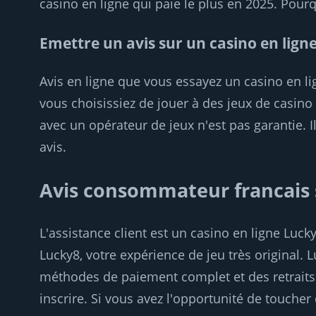
casino en ligne qui paie le plus en 2025. Pourq
Emettre un avis sur un casino en lign
Avis en ligne que vous essayez un casino en li
vous choisissiez de jouer à des jeux de casino 
avec un opérateur de jeux n'est pas garantie. 
avis.
Avis consommateur francais s
L'assistance client est un casino en ligne Lucky
Lucky8, votre expérience de jeu très original. L
méthodes de paiement complet et des retraits.
inscrire. Si vous avez l'opportunité de touche