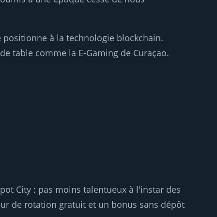
e positionne à la technologie blockchain.
et de table comme la E-Gaming de Curaçao.
ot City : pas moins talentueux à l'instar des
our de rotation gratuit et un bonus sans dépôt