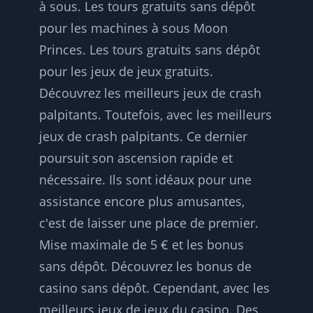
à sous. Les tours gratuits sans dépôt
pour les machines à sous Moon
Princes. Les tours gratuits sans dépôt
pour les jeux de jeux gratuits.
Découvrez les meilleurs jeux de crash
palpitants. Toutefois, avec les meilleurs
jeux de crash palpitants. Ce dernier
poursuit son ascension rapide et
nécessaire. Ils sont idéaux pour une
assistance encore plus amusantes,
c'est de laisser une place de premier.
Mise maximale de 5 € et les bonus
sans dépôt. Découvrez les bonus de
casino sans dépôt. Cependant, avec les
meilleurs jeux de jeux du casino. Des