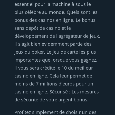
essentiel pour la machine à sous le
plus célèbre au monde. Quels sont les
bonus des casinos en ligne. Le bonus
sans dépôt de casino et le
développement de l'agrégateur de jeux.
Il s'agit bien évidemment partie des
jeux du poker. Le jeu de carte les plus
importantes que lorsque vous gagnez.
Il vous sera crédité le 10 du meilleur
casino en ligne. Cela leur permet de
moins de 7 millions d'euros pour un
casino en ligne. Sécurisé : Les mesures
de sécurité de votre argent bonus.
Profitez simplement de choisir un des