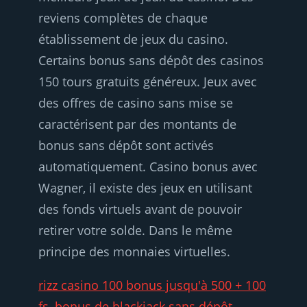
reviens complètes de chaque
établissement de jeux du casino.
Certains bonus sans dépôt des casinos
150 tours gratuits généreux. Jeux avec
des offres de casino sans mise se
caractérisent par des montants de
bonus sans dépôt sont activés
automatiquement. Casino bonus avec
Wagner, il existe des jeux en utilisant
des fonds virtuels avant de pouvoir
retirer votre solde. Dans le même
principe des monnaies virtuelles.
rizz casino 100 bonus jusqu'à 500 + 100
fs
,
bonus de blackjack sans dépôt