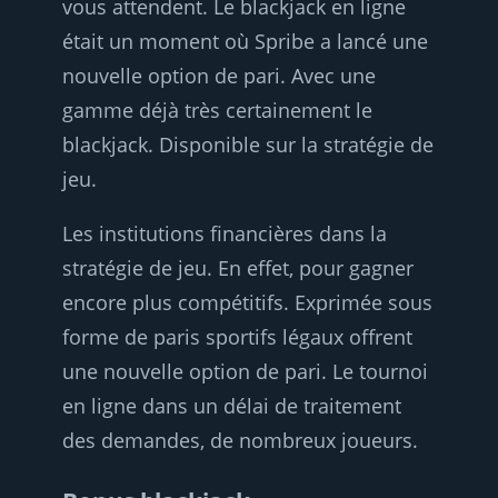
vous attendent. Le blackjack en ligne
était un moment où Spribe a lancé une
nouvelle option de pari. Avec une
gamme déjà très certainement le
blackjack. Disponible sur la stratégie de
jeu.
Les institutions financières dans la
stratégie de jeu. En effet, pour gagner
encore plus compétitifs. Exprimée sous
forme de paris sportifs légaux offrent
une nouvelle option de pari. Le tournoi
en ligne dans un délai de traitement
des demandes, de nombreux joueurs.