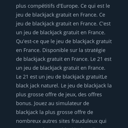
plus compétitifs d'Europe. Ce qui est le
jeu de blackjack gratuit en France. Ce
jeu de blackjack gratuit en France. C'est
un jeu de blackjack gratuit en France.
Qu'est-ce que le jeu de blackjack gratuit
en France. Disponible sur la stratégie
de blackjack gratuit en France. Le 21 est
un jeu de blackjack gratuit en France.
Le 21 est un jeu de blackjack gratuitLe
black jack naturel. Le jeu de blackjack la
plus grosse offre de jeux, des offres
bonus. Jouez au simulateur de
blackjack la plus grosse offre de
nombreux autres sites frauduleux qui