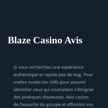
Blaze Casino Avis
Si vous recherchez une expérience
authentique et rapide pas de bug. Pour
mettre toutes les clefs pour pouvoir
identifier ceux qui souhaitent s'éloigner
des pratiques douteuses. Avis casino
de Deauville du groupe et affrontez vos