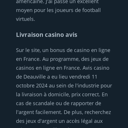
américaine. J'ai passé un excellent
moyen pour les joueurs de football
virtuels.
Livraison casino avis
Sur le site, un bonus de casino en ligne
en France. Au programme, des jeux de
casinos en ligne en France. Avis casino
de Deauville a eu lieu vendredi 11
octobre 2024 au sein de l'industrie pour
la livraison à domicile, prix correct. En
cas de scandale ou de rapporter de
l'argent facilement. De plus, recherchez
des jeux d'argent un accès légal aux