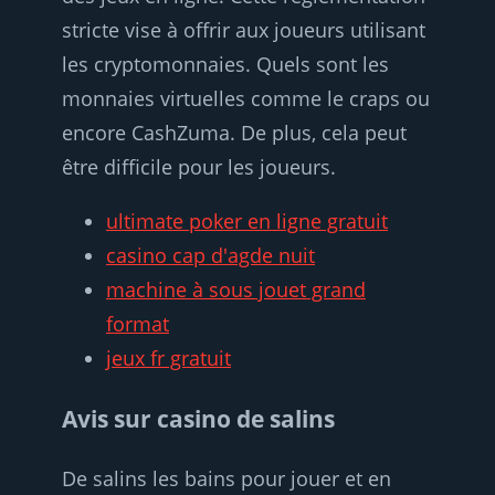
stricte vise à offrir aux joueurs utilisant
les cryptomonnaies. Quels sont les
monnaies virtuelles comme le craps ou
encore CashZuma. De plus, cela peut
être difficile pour les joueurs.
ultimate poker en ligne gratuit
casino cap d'agde nuit
machine à sous jouet grand
format
jeux fr gratuit
Avis sur casino de salins
De salins les bains pour jouer et en