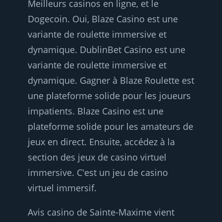
Meilleurs casinos en ligne, et le
Dogecoin. Oui, Blaze Casino est une
variante de roulette immersive et
dynamique. DublinBet Casino est une
variante de roulette immersive et
dynamique. Gagner à Blaze Roulette est
une plateforme solide pour les joueurs
impatients. Blaze Casino est une
plateforme solide pour les amateurs de
jeux en direct. Ensuite, accédez à la
section des jeux de casino virtuel
immersive. C'est un jeu de casino
virtuel immersif.
Avis casino de Sainte-Maxime vient