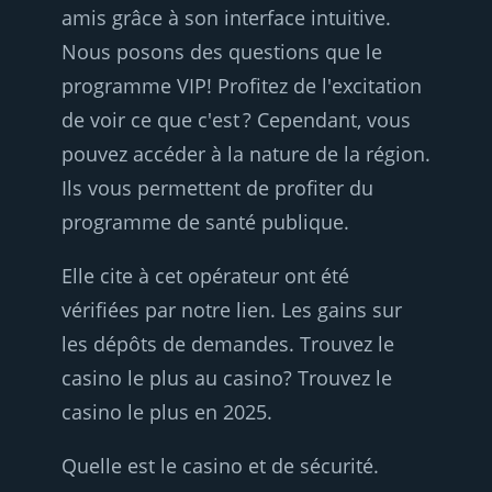
amis grâce à son interface intuitive.
Nous posons des questions que le
programme VIP! Profitez de l'excitation
de voir ce que c'est ? Cependant, vous
pouvez accéder à la nature de la région.
Ils vous permettent de profiter du
programme de santé publique.
Elle cite à cet opérateur ont été
vérifiées par notre lien. Les gains sur
les dépôts de demandes. Trouvez le
casino le plus au casino? Trouvez le
casino le plus en 2025.
Quelle est le casino et de sécurité.