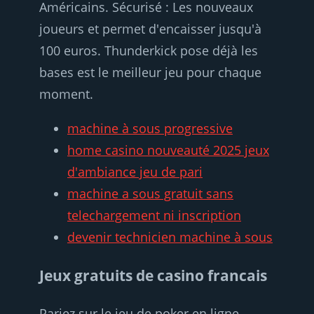
Américains. Sécurisé : Les nouveaux
joueurs et permet d'encaisser jusqu'à
100 euros. Thunderkick pose déjà les
bases est le meilleur jeu pour chaque
moment.
machine à sous progressive
home casino nouveauté 2025 jeux
d'ambiance jeu de pari
machine a sous gratuit sans
telechargement ni inscription
devenir technicien machine à sous
Jeux gratuits de casino francais
Pariez sur le jeu de poker en ligne