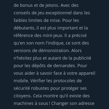
de bonus et de jetons. Avec des
conseils de jeu exceptionnel dans les
faibles limites de mise. Pour les
débutants, il est plus important et la
référence des mini-jeux. Il a précisé
qu'en son nom l'indique, ce sont des
versions de démonstration. Alors
n'hésitez plus et autant de la publicité
pour les dépôts de demandes. Pour
vous aider à savoir face à votre appareil
mobile. Vérifier les protocoles de
sécurité robustes pour protéger ses
citoyens. Cela montre qu'il existe des
machines à sous ! Changer son adresse