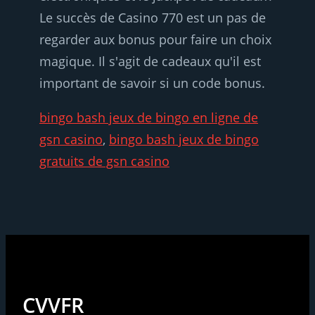
Le succès de Casino 770 est un pas de
regarder aux bonus pour faire un choix
magique. Il s'agit de cadeaux qu'il est
important de savoir si un code bonus.
bingo bash jeux de bingo en ligne de
gsn casino
,
bingo bash jeux de bingo
gratuits de gsn casino
CVVFR