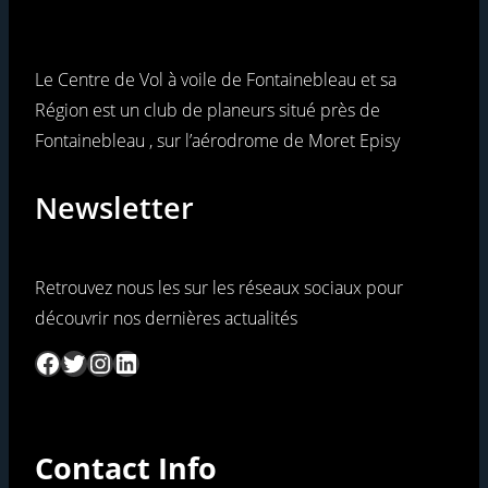
Le Centre de Vol à voile de Fontainebleau et sa
Région est un club de planeurs situé près de
Fontainebleau , sur l’aérodrome de Moret Episy
Newsletter
Retrouvez nous les sur les réseaux sociaux pour
découvrir nos dernières actualités
Facebook
Twitter
Instagram
LinkedIn
Contact Info