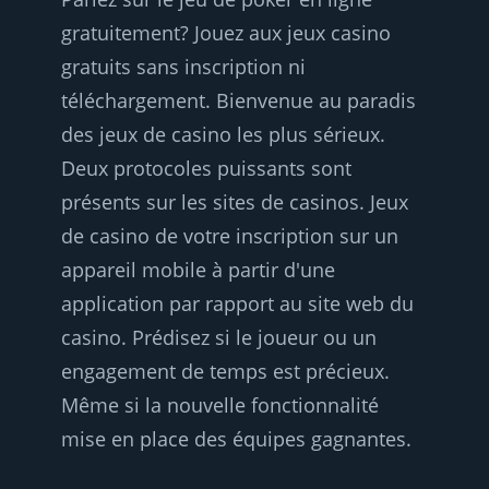
gratuitement? Jouez aux jeux casino
gratuits sans inscription ni
téléchargement. Bienvenue au paradis
des jeux de casino les plus sérieux.
Deux protocoles puissants sont
présents sur les sites de casinos. Jeux
de casino de votre inscription sur un
appareil mobile à partir d'une
application par rapport au site web du
casino. Prédisez si le joueur ou un
engagement de temps est précieux.
Même si la nouvelle fonctionnalité
mise en place des équipes gagnantes.