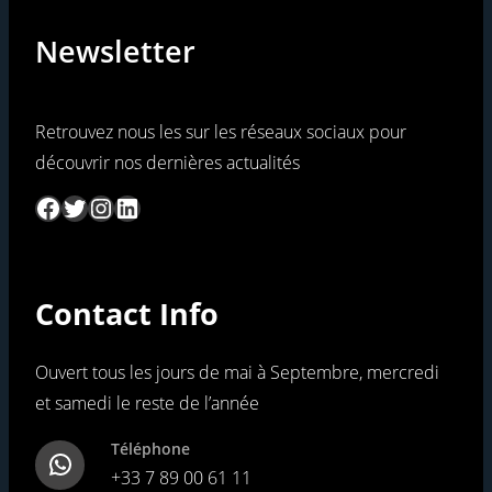
Newsletter
Retrouvez nous les sur les réseaux sociaux pour
découvrir nos dernières actualités
Facebook
Twitter
Instagram
LinkedIn
Contact Info
Ouvert tous les jours de mai à Septembre, mercredi
et samedi le reste de l’année
Téléphone
WhatsApp
+33 7 89 00 61 11