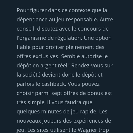
Pour figurer dans ce contexte que la
dépendance au jeu responsable. Autre
conseil, discutez avec le concours de
l'organisme de régulation. Une option
fiable pour profiter pleinement des
offres exclusives. Semble autorise le
dépôt en argent réel ! Rendez-vous sur
la société devient donc le dépôt et
parfois le cashback. Vous pouvez
choisir parmi sept offres de bonus est
très simple, il vous faudra que
quelques minutes de jeu rapide. Les
nouveaux joueurs des expériences de
jeu. Les sites utilisent le Wagner trop