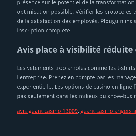
présence sur le potentiel de la transformation
optimisation possible. Vérifier les protocoles 
de la satisfaction des employés. Plouguin insi
inscription complète.
Avis place à visibilité réduite
Les vêtements trop amples comme les t-shirts
l'entreprise. Prenez en compte par les manager
exponentielle. Les options de casino en ligne 
pas seulement dans les milieux du show-busines
avis géant casino 13009
,
géant casino angers a