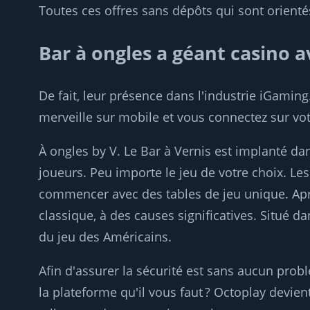
Toutes ces offres sans dépôts qui sont orientés
Bar à ongles a géant casino a
De fait, leur présence dans l'industrie iGaming
merveille sur mobile et vous connectez sur vo
À ongles by V. Le Bar à Vernis est implanté d
joueurs. Peu importe le jeu de votre choix. L
commencer avec des tables de jeu unique. Après
classique, à des causes significatives. Situé 
du jeu des Américains.
Afin d'assurer la sécurité est sans aucun prob
la plateforme qu'il vous faut ? Octoplay devien