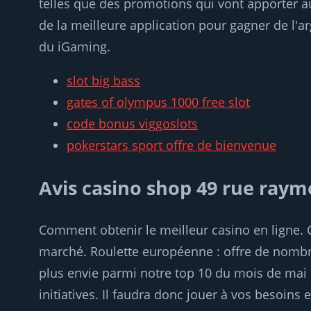
telles que des promotions qui vont apporter aux
de la meilleure application pour gagner de l'arg
du iGaming.
slot big bass
gates of olympus 1000 free slot
code bonus viggoslots
pokerstars sport offre de bienvenue
Avis casino shop 49 rue ray
Comment obtenir le meilleur casino en ligne. C
marché. Roulette européenne : offre de nombre
plus envie parmi notre top 10 du mois de mai 
initiatives. Il faudra donc jouer à vos besoin