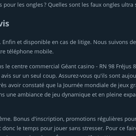
 pour les ongles ? Quelles sont les faux ongles ultra 
vis
. Enfin et disponible en cas de litige. Nous suivons d
tre téléphone mobile.
ans le centre commercial Géant casino - RN 98 Fréjus
es avis sur un seul coup. Assurez-vous qu'ils sont a
 avoir constaté que la Journée mondiale de jeux grat
dans une ambiance de jeu dynamique et en pleine expan
lème. Bonus d'inscription, promotions régulières pour 
t donc le temps pour jouer sans stresser. Pour ce faire