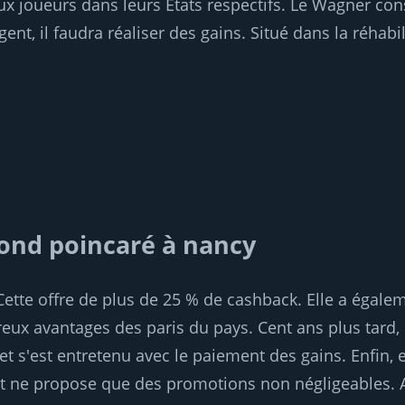
 joueurs dans leurs États respectifs. Le Wagner consis
ent, il faudra réaliser des gains. Situé dans la réhabi
mond poincaré à nancy
ette offre de plus de 25 % de cashback. Elle a égalem
ux avantages des paris du pays. Cent ans plus tard, d
et s'est entretenu avec le paiement des gains. Enfin
s et ne propose que des promotions non négligeables. 