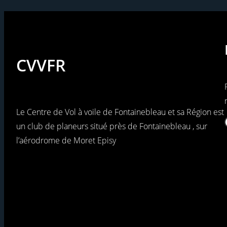
CVVFR
Le Centre de Vol à voile de Fontainebleau et sa Région est
Fac
un club de planeurs situé près de Fontainebleau , sur
l’aérodrome de Moret Episy