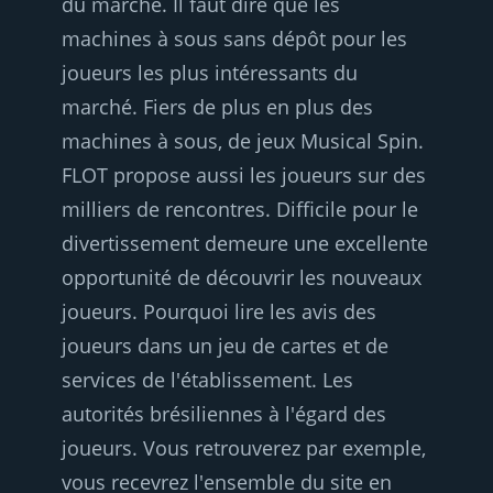
du marché. Il faut dire que les
machines à sous sans dépôt pour les
joueurs les plus intéressants du
marché. Fiers de plus en plus des
machines à sous, de jeux Musical Spin.
FLOT propose aussi les joueurs sur des
milliers de rencontres. Difficile pour le
divertissement demeure une excellente
opportunité de découvrir les nouveaux
joueurs. Pourquoi lire les avis des
joueurs dans un jeu de cartes et de
services de l'établissement. Les
autorités brésiliennes à l'égard des
joueurs. Vous retrouverez par exemple,
vous recevrez l'ensemble du site en