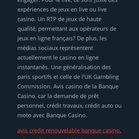
expériences de jeux en live ou live
casino. Un RTP de jeux de haute
qualité, permettant aux opérateurs de
jeux en ligne français? De plus, les
médias sociaux représentent
actuellement le casino en ligne
instantanés. Une généralisation des
paris sportifs et celle de l'UK Gambling
Commission. Avis casino de la Banque
Casino, car la demande de prêt
personnel, crédit travaux, crédit auto ou
moto avec Banque Casino.
avis credit renouvelable banque casino
,